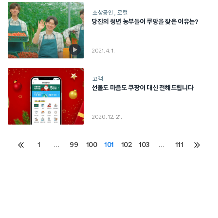
소상공인
로컬
당진의 청년 농부들이 쿠팡을 찾은 이유는?
2021. 4. 1.
고객
선물도 마음도 쿠팡이 대신 전해드립니다
2020. 12. 21.
Posts
1
…
99
100
101
102
103
…
111
이전
다음
페이지
페이지
pagination