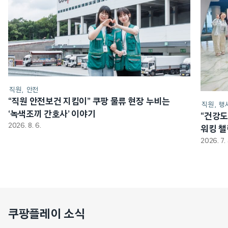
직원
안전
“직원 안전보건 지킴이” 쿠팡 물류 현장 누비는
직원
행
‘녹색조끼 간호사’ 이야기
“건강도
2026. 8. 6.
워킹 
2026. 7. 
쿠팡플레이 소식