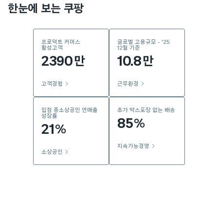
한눈에 보는 쿠팡
프로덕트 커머스
글로벌 고용규모 - '25
활성고객
12월 기준
2390
10.8
만
만
고객경험
근무환경
입점 중소상공인 연매출
추가 박스포장 없는 배송
성장률
85
%
21
%
지속가능경영
소상공인