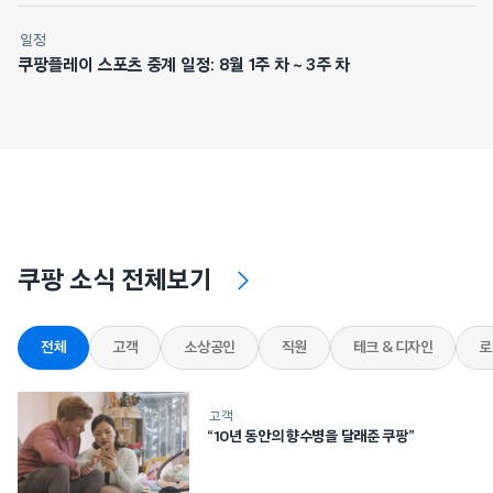
일정
쿠팡플레이 스포츠 중계 일정: 8월 1주 차 ~ 3주 차
쿠팡 소식 전체보기
전체
고객
소상공인
직원
테크 & 디자인
로
고객
“10년 동안의 향수병을 달래준 쿠팡”