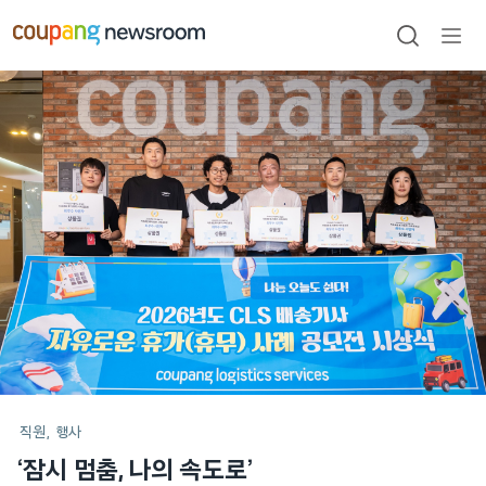
본문으로
건너뛰기
검색
메뉴
열기
메인
포스트
직원
행사
‘잠시 멈춤, 나의 속도로’