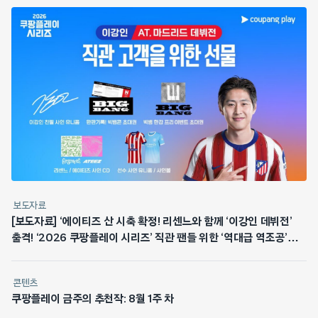
보도자료
[보도자료] ‘에이티즈 산 시축 확정! 리센느와 함께 ‘이강인 데뷔전’
출격! ‘2026 쿠팡플레이 시리즈’ 직관 팬들 위한 ‘역대급 역조공’
쏜다
콘텐츠
쿠팡플레이 금주의 추천작: 8월 1주 차