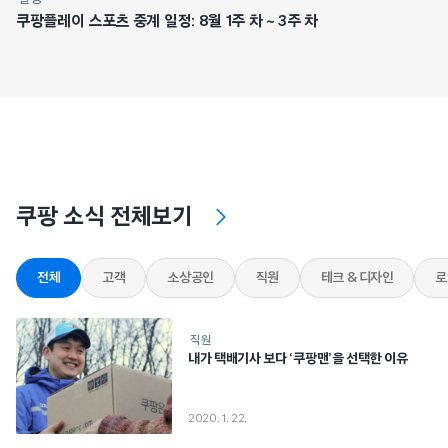
쿠팡플레이 스포츠 중계 일정: 8월 1주 차 ~ 3주 차
쿠팡 소식 전체보기
전체
고객
소상공인
직원
테크 & 디자인
로
직원
내가 택배기사 보다 ‘쿠팡맨’을 선택한 이유
2020. 1. 22.