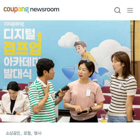
본문으로
건너뛰기
검색
메뉴
열기
메인
포스트
소상공인
로컬
행사