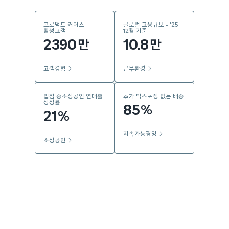
프로덕트 커머스
글로벌 고용규모 - '25
활성고객
12월 기준
2390
10.8
만
만
고객경험
근무환경
입점 중소상공인 연매출
추가 박스포장 없는 배송
성장률
85
%
21
%
지속가능경영
소상공인