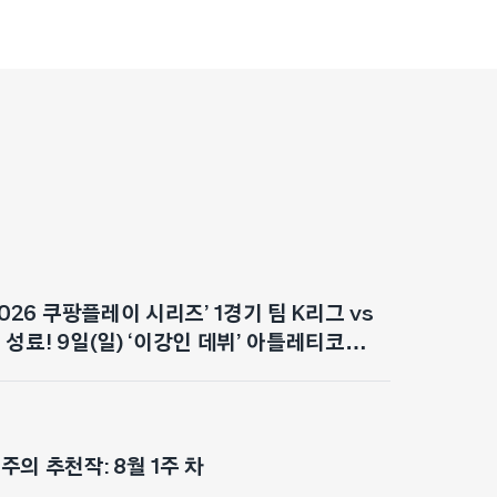
2026 쿠팡플레이 시리즈’ 1경기 팀 K리그 vs
성료! 9일(일) ‘이강인 데뷔’ 아틀레티코
대감 최고조
의 추천작: 8월 1주 차