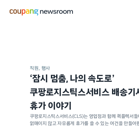
본문으로
건너뛰기
메인
포스트
직원
행사
‘잠시 멈춤, 나의 속도로’
쿠팡로지스틱스서비스 배송기
휴가 이야기
쿠팡로지스틱스서비스(CLS)는 영업점과 함께 퀵플렉서들
얽매이지 않고 자유롭게 휴가를 쓸 수 있는 여건을 만들어