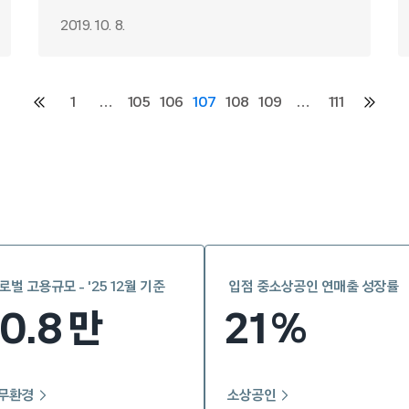
2019. 10. 8.
1
…
105
106
107
108
109
…
111
이전
다음
페이지
페이지
로벌 고용규모 - '25 12월 기준
입점 중소상공인 연매출 성장률
10.8
21
만
%
무환경
소상공인