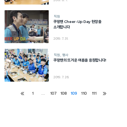
2019. 8. 7.
직원
쿠팡맨 Cheer-Up Day 현장을
소개합니다
2019. 7. 31.
직원
행사
쿠팡맨의 뜨거운 여름을 응원합니다!
2019. 7. 26.
Posts
1
…
107
108
109
110
111
이전
다음
페이지
페이지
pagination