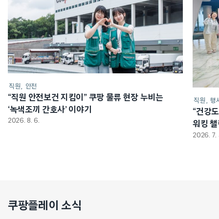
직원
안전
“직원 안전보건 지킴이” 쿠팡 물류 현장 누비는
직원
행
‘녹색조끼 간호사’ 이야기
“건강도
2026. 8. 6.
워킹 
2026. 7. 
쿠팡플레이 소식