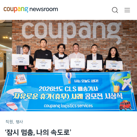
본문으로
건너뛰기
검색
메뉴
열기
메인
포스트
직원
행사
‘잠시 멈춤, 나의 속도로’