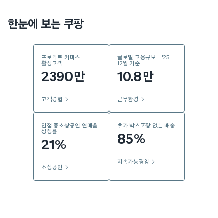
한눈에 보는 쿠팡
프로덕트 커머스
글로벌 고용규모 - '25
활성고객
12월 기준
2390
10.8
만
만
고객경험
근무환경
입점 중소상공인 연매출
추가 박스포장 없는 배송
성장률
85
%
21
%
지속가능경영
소상공인