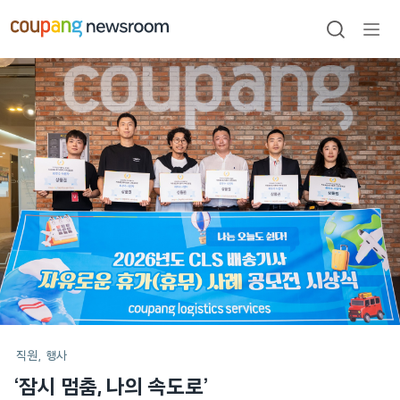
본문으로
건너뛰기
검색
메뉴
열기
메인
포스트
직원
행사
‘잠시 멈춤, 나의 속도로’