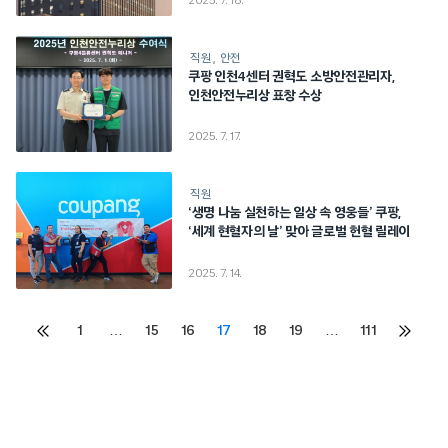
2025. 7. 18.
직원
안전
쿠팡 인천4센터 권혁도 소방안전관리자,
인천안전누리상 표창 수상
2025. 7. 17.
직원
‘생명 나눔 실천하는 일상 속 영웅들’ 쿠팡,
‘세계 현혈자의 날’ 맞아 글로벌 헌혈 릴레이
2025. 7. 14.
Posts
1
…
15
16
17
18
19
…
111
이전
다음
페이지
페이지
pagination