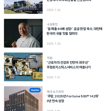
현장에서 와우회원들을 만났습니다
2025. 7. 25.
소상공인
‘월 매출 60배 성장!’ 곰곰 한알 육수, 대만에
한국의 국물 맛을 알리다
2025. 7. 23.
직원
“근로자의 건강과 안전이 최우선”
쿠팡로지스틱스서비스의 여름나기
2025. 7. 21.
테크 & 디자인
‘쿠팡, 2025년 Fortune 500® 142위’
3년 연속 성장