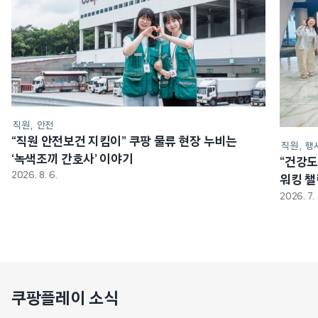
직원
안전
“직원 안전보건 지킴이” 쿠팡 물류 현장 누비는
직원
행
‘녹색조끼 간호사’ 이야기
“건강도
2026. 8. 6.
워킹 
2026. 7. 
쿠팡플레이 소식