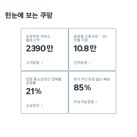
한눈에 보는 쿠팡
프로덕트 커머스
글로벌 고용규모 - '25
활성고객
12월 기준
2390
10.8
만
만
고객경험
근무환경
입점 중소상공인 연매출
추가 박스포장 없는 배송
성장률
85
%
21
%
지속가능경영
소상공인