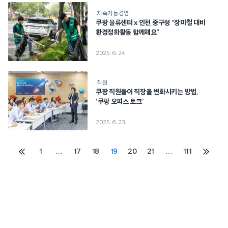
지속가능경영
쿠팡 물류센터 x 인천 중구청 “장마철 대비
환경정화활동 함께해요”
2025. 6. 24.
직원
쿠팡 직원들이 직장을 변화시키는 방법,
‘쿠팡 오피스 토크’
2025. 6. 23.
Posts
1
…
17
18
19
20
21
…
111
이전
다음
페이지
페이지
pagination