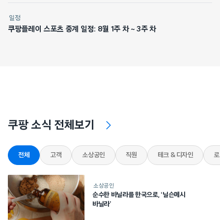
일정
쿠팡플레이 스포츠 중계 일정: 8월 1주 차 ~ 3주 차
쿠팡 소식 전체보기
전체
고객
소상공인
직원
테크 & 디자인
로
소상공인
순수한 바닐라를 한국으로, ‘닐슨메시
바닐라’