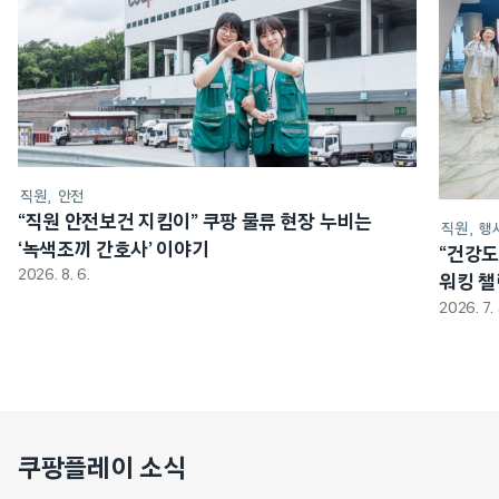
직원
안전
“직원 안전보건 지킴이” 쿠팡 물류 현장 누비는
직원
행
‘녹색조끼 간호사’ 이야기
“건강도
2026. 8. 6.
워킹 
2026. 7. 
쿠팡플레이 소식