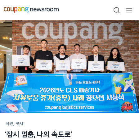
본문으로
건너뛰기
검색
메뉴
열기
메인
포스트
직원
행사
‘잠시 멈춤, 나의 속도로’