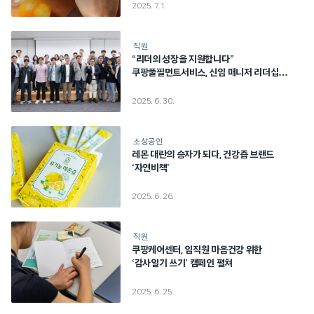
2025. 7. 1.
직원
“리더의 성장을 지원합니다”
쿠팡풀필먼트서비스, 신임 매니저 리더십
프로그램 론칭
2025. 6. 30.
소상공인
레몬 대란의 승자가 되다, 건강즙 브랜드
‘자연비책’
2025. 6. 26.
직원
쿠팡케어센터, 임직원 마음건강 위한
‘감사일기 쓰기’ 캠페인 펼쳐
2025. 6. 25.