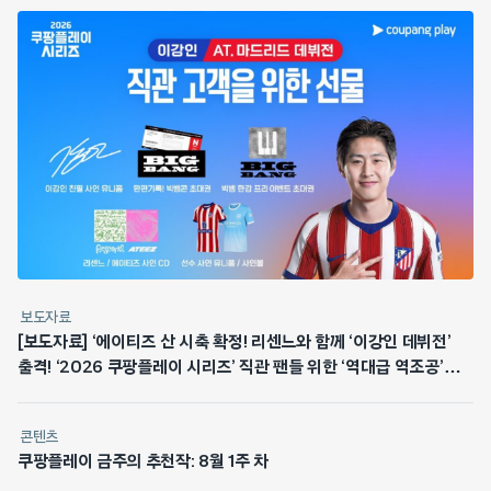
보도자료
[보도자료] ‘에이티즈 산 시축 확정! 리센느와 함께 ‘이강인 데뷔전’
출격! ‘2026 쿠팡플레이 시리즈’ 직관 팬들 위한 ‘역대급 역조공’
쏜다
콘텐츠
쿠팡플레이 금주의 추천작: 8월 1주 차