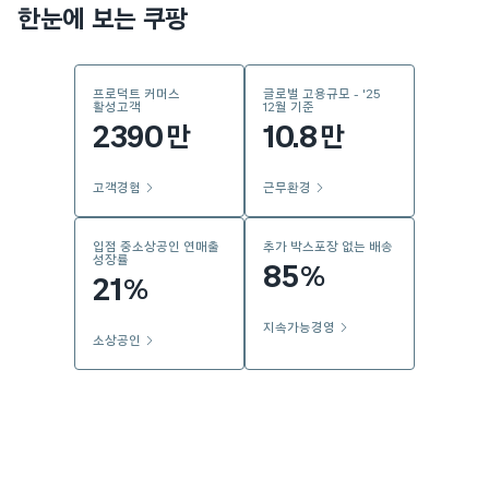
한눈에 보는 쿠팡
프로덕트 커머스
글로벌 고용규모 - '25
활성고객
12월 기준
2390
10.8
만
만
고객경험
근무환경
입점 중소상공인 연매출
추가 박스포장 없는 배송
성장률
85
%
21
%
지속가능경영
소상공인