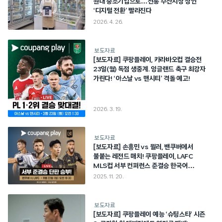
원대 중소기업으로…전통 수산시장 상인
‘디지털 전환’ 빨라진다
2026. 4. 26.
보도자료
[보도자료] 쿠팡플레이, 카라바오컵 결승전
23일(월) 독점 생중계. 잉글랜드 축구 최강자
가린다! ‘아스날 vs 맨시티’ 격돌 예고!
2026. 3. 19.
보도자료
[보도자료] 손흥민 vs 뮐러, 밴쿠버에서
불붙는 레전드 매치! 쿠팡플레이, LAFC
MLS컵 서부 컨퍼런스 준결승 한국어
생중계
2025. 11. 20.
보도자료
[보도자료] 쿠팡플레이 예능 ‘슈팅스타’ 시즌