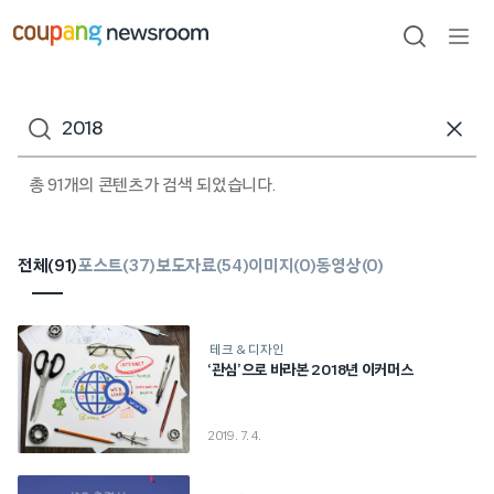
본문으로
건너뛰기
검색
메뉴
열기
검색어
총 91개의 콘텐츠가 검색 되었습니다.
전체(
91
)
포스트(
37
)
보도자료(
54
)
이미지(
0
)
동영상(
0
)
테크 & 디자인
‘관심’으로 바라본 2018년 이커머스
2019. 7. 4.