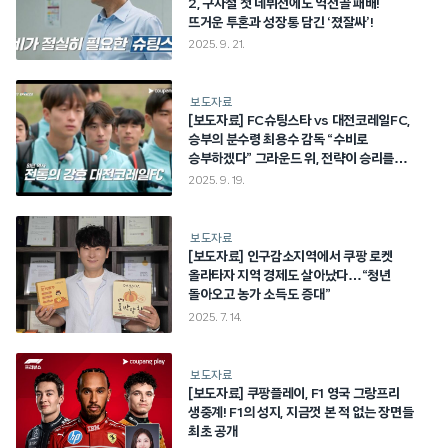
2, 구자철 첫 데뷔전에도 역전골 패배!
뜨거운 투혼과 성장통 담긴 ‘졌잘싸’!
2025. 9. 21.
보도자료
[보도자료] FC슈팅스타 vs 대전코레일FC,
승부의 분수령 최용수 감독 “수비로
승부하겠다” 그라운드 위, 전략이 승리를
결정한다 9월 19일(금) 저녁 8시 4화 공개!
2025. 9. 19.
‘슈팅스타’ 시즌 2, 쿠팡 와우회원 아니여도
누구나 무료 시청!
보도자료
[보도자료] 인구감소지역에서 쿠팡 로켓
올라타자 지역 경제도 살아났다…“청년
돌아오고 농가 소득도 증대”
2025. 7. 14.
보도자료
[보도자료] 쿠팡플레이, F1 영국 그랑프리
생중계! F1의 성지, 지금껏 본 적 없는 장면들
최초 공개