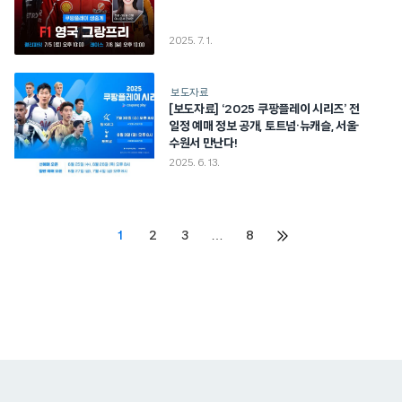
2025. 7. 1.
보도자료
[보도자료] ‘2025 쿠팡플레이 시리즈’ 전
일정 예매 정보 공개, 토트넘·뉴캐슬, 서울·
수원서 만난다!
2025. 6. 13.
Posts
1
2
3
…
8
다음
페이지
pagination
쿠팡