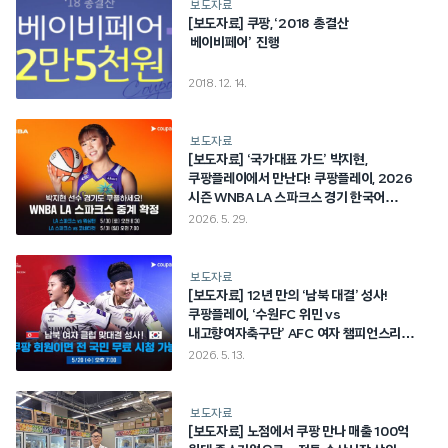
보도자료
[보도자료] 쿠팡, ‘2018 총결산
베이비페어’ 진행
2018. 12. 14.
보도자료
[보도자료] ‘국가대표 가드’ 박지현,
쿠팡플레이에서 만난다! 쿠팡플레이, 2026
시즌 WNBA LA 스파크스 경기 한국어
생중계
2026. 5. 29.
보도자료
[보도자료] 12년 만의 ‘남북 대결’ 성사!
쿠팡플레이, ‘수원FC 위민 vs
내고향여자축구단’ AFC 여자 챔피언스리그
4강전 생중계…전 국민 무료 제공
2026. 5. 13.
보도자료
[보도자료] 노점에서 쿠팡 만나 매출 100억