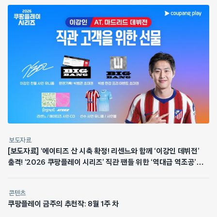
보도자료
[보도자료] ‘에이티즈 산 시축 확정! 리센느와 함께 ‘이강인 데뷔전’
출격! ‘2026 쿠팡플레이 시리즈’ 직관 팬들 위한 ‘역대급 역조공’
쏜다
콘텐츠
쿠팡플레이 금주의 추천작: 8월 1주 차