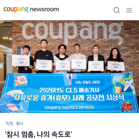
본문으로
건너뛰기
검색
메뉴
열기
메인
포스트
직원
행사
‘잠시 멈춤, 나의 속도로’