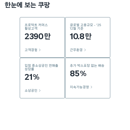
한눈에 보는 쿠팡
프로덕트 커머스
글로벌 고용규모 - '25
활성고객
12월 기준
2390
10.8
만
만
고객경험
근무환경
입점 중소상공인 연매출
추가 박스포장 없는 배송
성장률
85
%
21
%
지속가능경영
소상공인