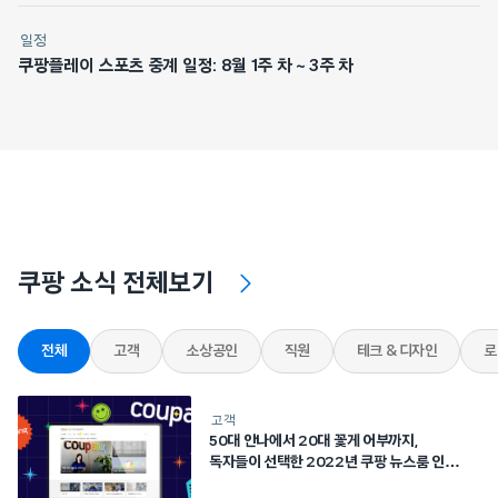
일정
쿠팡플레이 스포츠 중계 일정: 8월 1주 차 ~ 3주 차
쿠팡 소식 전체보기
전체
고객
소상공인
직원
테크 & 디자인
로
고객
50대 안나에서 20대 꽃게 어부까지,
독자들이 선택한 2022년 쿠팡 뉴스룸 인기
기사