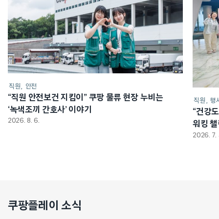
직원
안전
“직원 안전보건 지킴이” 쿠팡 물류 현장 누비는
직원
행
‘녹색조끼 간호사’ 이야기
“건강도
2026. 8. 6.
워킹 
2026. 7. 
쿠팡플레이 소식