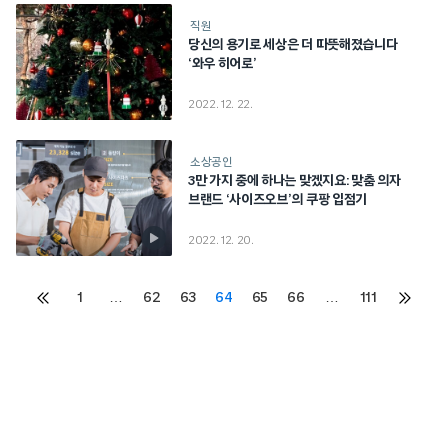
직원
당신의 용기로 세상은 더 따뜻해졌습니다
‘와우 히어로’
2022. 12. 22.
소상공인
3만 가지 중에 하나는 맞겠지요: 맞춤 의자
브랜드 ‘사이즈오브’의 쿠팡 입점기
2022. 12. 20.
Posts
1
…
62
63
64
65
66
…
111
이전
다음
페이지
페이지
pagination