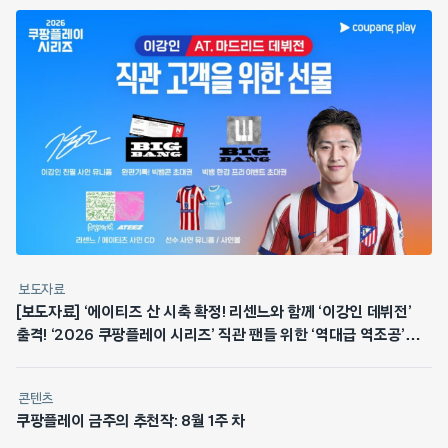
보도자료
[보도자료] ‘에이티즈 산 시축 확정! 리센느와 함께 ‘이강인 데뷔전’
출격! ‘2026 쿠팡플레이 시리즈’ 직관 팬들 위한 ‘역대급 역조공’
쏜다
콘텐츠
쿠팡플레이 금주의 추천작: 8월 1주 차