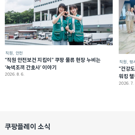
직원
안전
“직원 안전보건 지킴이” 쿠팡 물류 현장 누비는
직원
행
‘녹색조끼 간호사’ 이야기
“건강도
2026. 8. 6.
워킹 
2026. 7. 
쿠팡플레이 소식