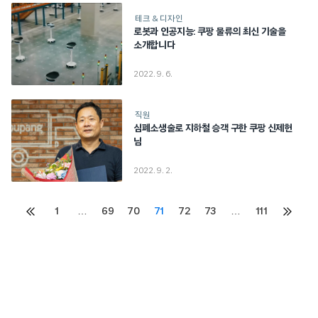
테크 & 디자인
로봇과 인공지능: 쿠팡 물류의 최신 기술을
소개합니다
2022. 9. 6.
직원
심폐소생술로 지하철 승객 구한 쿠팡 신제헌
님
2022. 9. 2.
Posts
1
…
69
70
71
72
73
…
111
이전
다음
페이지
페이지
pagination