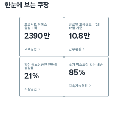
한눈에 보는 쿠팡
프로덕트 커머스
글로벌 고용규모 - '25
활성고객
12월 기준
2390
10.8
만
만
고객경험
근무환경
입점 중소상공인 연매출
추가 박스포장 없는 배송
성장률
85
%
21
%
지속가능경영
소상공인