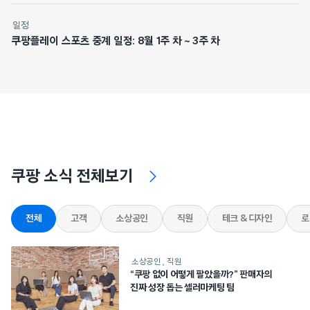
일정
쿠팡플레이 스포츠 중계 일정: 8월 1주 차 ~ 3주 차
쿠팡 소식 전체보기
전체
고객
소상공인
직원
테크 & 디자인
로
소상공인
직원
“쿠팡 없이 어떻게 팔았을까?” 판매자의
진짜 성장 돕는 셀러마케팅 팀