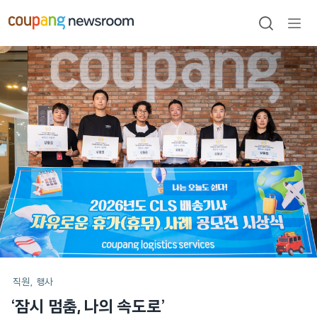
본문으로
건너뛰기
검색
메뉴
열기
메인
포스트
직원
행사
‘잠시 멈춤, 나의 속도로’