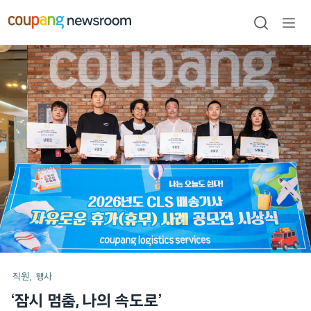
본문으로
건너뛰기
검색
메뉴
열기
메인
포스트
직원
행사
‘잠시 멈춤, 나의 속도로’