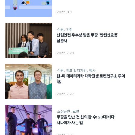
2022. 8. 1.
직원
안전
산업안전 우수상 받은 쿠팡 ‘안전신호등’
삼총사
2022. 7. 28.
직원
테크 & 디자인
행사
한•미 데이터과학 대학원생 로켓연구소 투어
🚀
2022. 7. 27.
소상공인
로컬
쿠팡을 만난 건 신의 한 수! 20대 바다
사나이가 사는 법