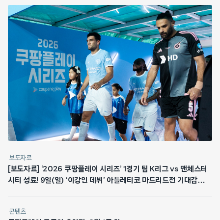
보도자료
[보도자료] ‘2026 쿠팡플레이 시리즈’ 1경기 팀 K리그 vs 맨체스터
시티 성료! 9일(일) ‘이강인 데뷔’ 아틀레티코 마드리드전 기대감
최고조
콘텐츠