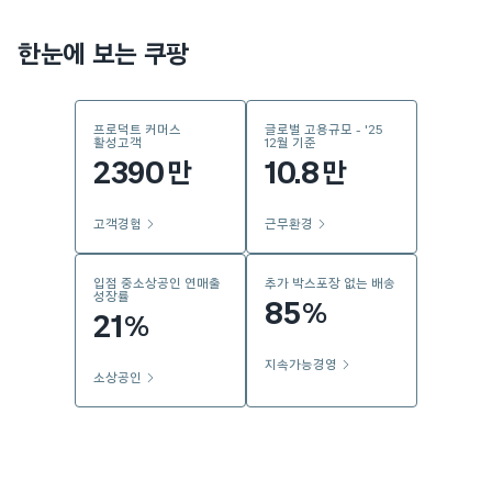
한눈에 보는 쿠팡
프로덕트 커머스
글로벌 고용규모 - '25
활성고객
12월 기준
2390
10.8
만
만
고객경험
근무환경
입점 중소상공인 연매출
추가 박스포장 없는 배송
성장률
85
%
21
%
지속가능경영
소상공인