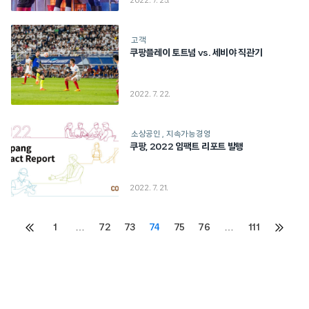
2022. 7. 25.
고객
쿠팡플레이 토트넘 vs. 세비야 직관기
2022. 7. 22.
소상공인
지속가능경영
쿠팡, 2022 임팩트 리포트 발행
2022. 7. 21.
Posts
1
…
72
73
74
75
76
…
111
이전
다음
페이지
페이지
pagination