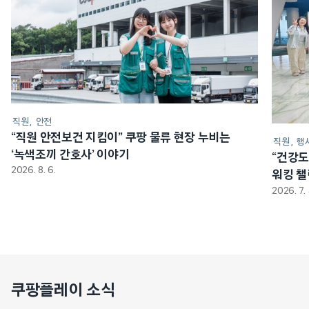
직원
안전
“직원 안전보건 지킴이” 쿠팡 물류 현장 누비는
직원
행
‘녹색조끼 간호사’ 이야기
“건강도
2026. 8. 6.
워킹 
2026. 7. 
쿠팡플레이 소식