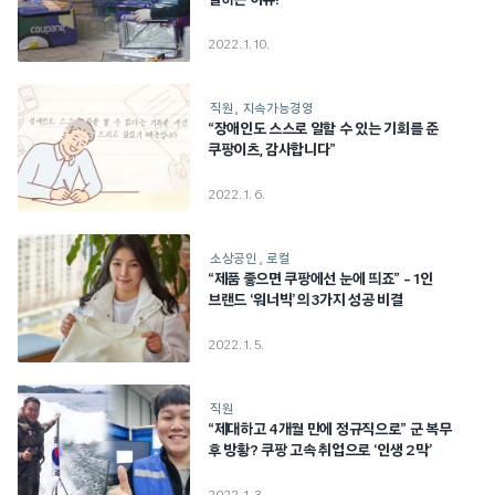
일하는 이유!
2022. 1. 10.
직원
지속가능경영
“장애인도 스스로 일할 수 있는 기회를 준
쿠팡이츠, 감사합니다”
2022. 1. 6.
소상공인
로컬
“제품 좋으면 쿠팡에선 눈에 띄죠” – 1인
브랜드 ‘워너빅’의 3가지 성공 비결
2022. 1. 5.
직원
“제대하고 4개월 만에 정규직으로” 군 복무
후 방황? 쿠팡 고속 취업으로 ‘인생 2막’