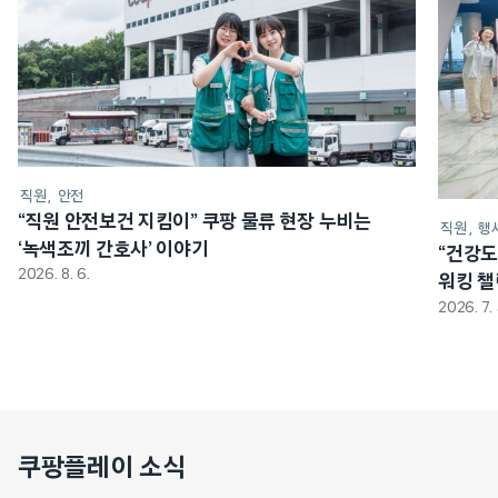
직원
안전
“직원 안전보건 지킴이” 쿠팡 물류 현장 누비는
직원
행
‘녹색조끼 간호사’ 이야기
“건강도
2026. 8. 6.
워킹 
2026. 7. 
쿠팡플레이 소식