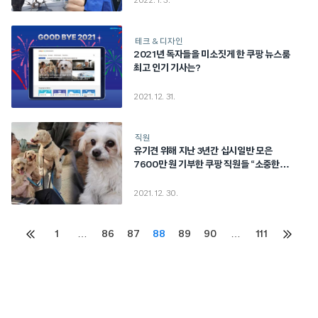
2022. 1. 3.
테크 & 디자인
2021년 독자들을 미소짓게 한 쿠팡 뉴스룸
최고 인기 기사는?
2021. 12. 31.
직원
유기견 위해 지난 3년간 십시일반 모은
7600만 원 기부한 쿠팡 직원들 “소중한
생명 위해 봉사”
2021. 12. 30.
Posts
1
…
86
87
88
89
90
…
111
이전
다음
페이지
페이지
pagination