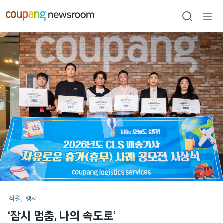
본문으로
건너뛰기
검색
메뉴
열기
메인
포스트
직원
행사
‘잠시 멈춤, 나의 속도로’