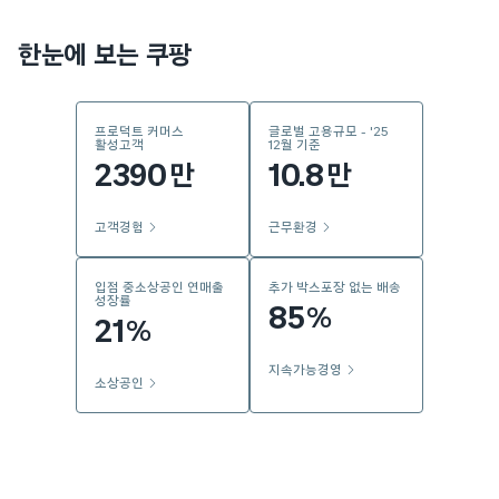
한눈에 보는 쿠팡
프로덕트 커머스
글로벌 고용규모 - '25
활성고객
12월 기준
2390
10.8
만
만
고객경험
근무환경
입점 중소상공인 연매출
추가 박스포장 없는 배송
성장률
85
%
21
%
지속가능경영
소상공인