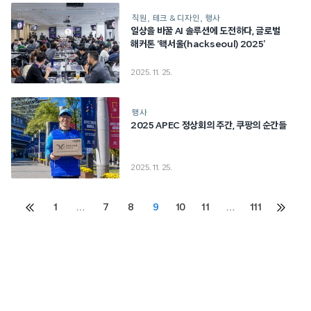
직원
테크 & 디자인
행사
일상을 바꿀 AI 솔루션에 도전하다, 글로벌
해커톤 ‘핵서울(hackseoul) 2025’
2025. 11. 25.
행사
2025 APEC 정상회의 주간, 쿠팡의 순간들
2025. 11. 25.
Posts
1
…
7
8
9
10
11
…
111
이전
다음
페이지
페이지
pagination