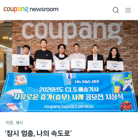
본문으로
건너뛰기
검색
메뉴
열기
메인
포스트
직원
행사
‘잠시 멈춤, 나의 속도로’