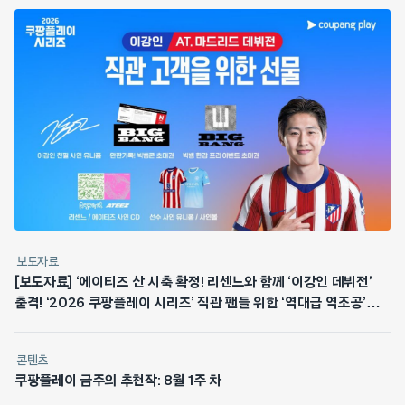
보도자료
[보도자료] ‘에이티즈 산 시축 확정! 리센느와 함께 ‘이강인 데뷔전’
출격! ‘2026 쿠팡플레이 시리즈’ 직관 팬들 위한 ‘역대급 역조공’
쏜다
콘텐츠
쿠팡플레이 금주의 추천작: 8월 1주 차