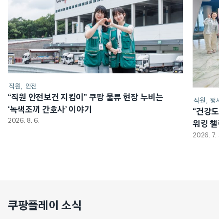
직원
안전
“직원 안전보건 지킴이” 쿠팡 물류 현장 누비는
직원
행
‘녹색조끼 간호사’ 이야기
“건강도
2026. 8. 6.
워킹 
2026. 7. 
쿠팡플레이 소식