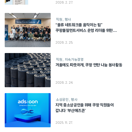
2026. 2. 27.
직원
행사
“물류 네트워크를 움직이는 힘”
쿠팡풀필먼트서비스 운영 리더를 위한
맞춤형 리더십 교육
2026. 2. 25.
직원
지속가능경영
겨울에도 따뜻하게, 쿠팡 연탄 나눔 봉사활동
2026. 2. 24.
소상공인
행사
지역 중소상공인을 위해 쿠팡 직원들이
갑니다 ‘부산애즈콘’
2025. 11. 27.