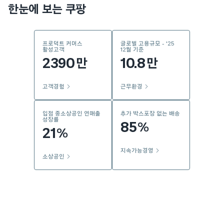
한눈에 보는 쿠팡
프로덕트 커머스
글로벌 고용규모 - '25
활성고객
12월 기준
2390
10.8
만
만
고객경험
근무환경
입점 중소상공인 연매출
추가 박스포장 없는 배송
성장률
85
%
21
%
지속가능경영
소상공인