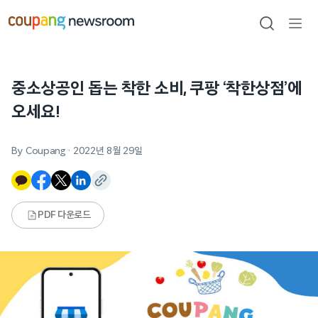
본문으로
건너뛰기
검색
메뉴
열기
중소상공인 돕는 착한 소비, 쿠팡 ‘착한상점’에
오세요!
By Coupang
·
2022년 8월 29일
PDF 다운로드