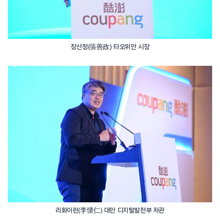
장산정(張善政) 타오위안 시장
리화이런(李懷仁) 대만 디지털발전부 차관