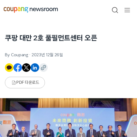
본문으로
건너뛰기
검색
메뉴
열기
쿠팡 대만 2호 풀필먼트센터 오픈
By Coupang
·
2023년 12월 26일
PDF 다운로드