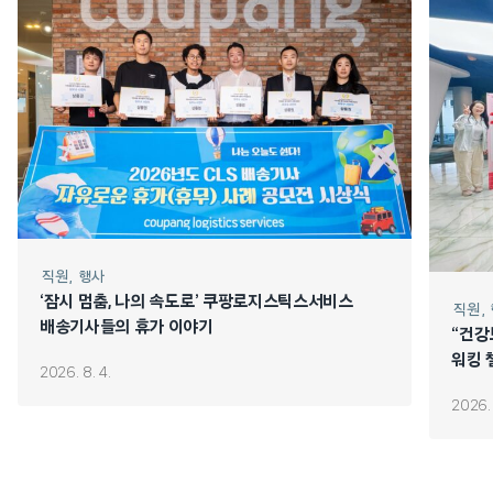
직원
행사
‘잠시 멈춤, 나의 속도로’ 쿠팡로지스틱스서비스
직원
배송기사들의 휴가 이야기
“건강
워킹 
2026. 8. 4.
2026. 