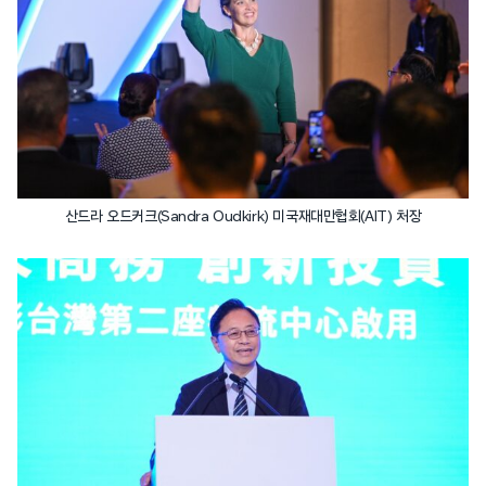
산드라 오드커크(Sandra Oudkirk) 미국재대만협회(AIT) 처장