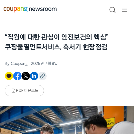
본문으로
건너뛰기
검색
메뉴
열기
“직원에 대한 관심이 안전보건의 핵심”
쿠팡풀필먼트서비스, 혹서기 현장점검
By Coupang
·
2025년 7월 8일
PDF 다운로드