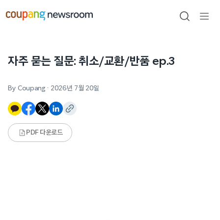
본문으로
건너뛰기
검색
메뉴
열기
자주 묻는 질문: 취소/교환/반품 ep.3
By Coupang
·
2026년 7월 20일
PDF 다운로드