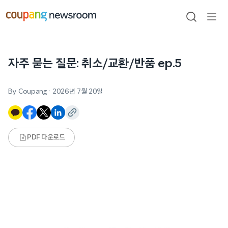
본문으로
건너뛰기
검색
메뉴
열기
자주 묻는 질문: 취소/교환/반품 ep.5
By Coupang
·
2026년 7월 20일
PDF 다운로드