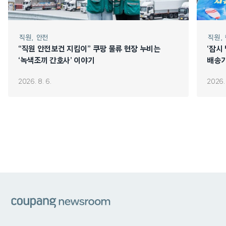
직원
안전
직원
“직원 안전보건 지킴이” 쿠팡 물류 현장 누비는
‘잠시
‘녹색조끼 간호사’ 이야기
배송기
2026. 8. 6.
2026. 
쿠팡