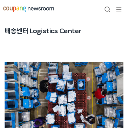
본문으로
건너뛰기
검색
메뉴
열기
배송센터 Logistics Center