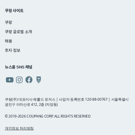
쿠팡 사이트
쿠팡
쿠팡 글로벌 소개
채용
투자 정보
뉴스룸 SNS 채널
쿠팡
쿠팡
쿠팡
쿠팡
뉴스룸
뉴스룸
뉴스룸
뉴스룸
유튜브
인스타그램
페이스북
네이버
쿠팡(주) 대표이사 해롤드 로저스 | 사업자 등록번호 120-88-00767 | 서울특별시
광진구 아차산로 412, 2층 (자양동)
블로그
© 2019-2026 COUPANG CORP. ALL RIGHTS RESERVED
개인정보 처리방침