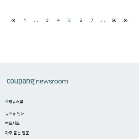
Posts
1
…
3
4
5
6
7
…
56
이전
다음
페이지
페이지
pagination
쿠팡
쿠팡뉴스룸
뉴스룸 안내
팩트시트
자주 묻는 질문