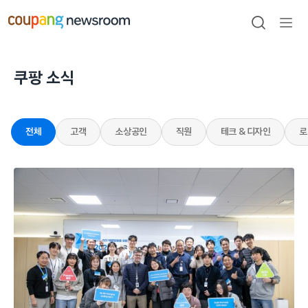
본문으로
건너뛰기
검색
메뉴
열기
쿠팡 소식
전체
고객
소상공인
직원
테크 & 디자인
로