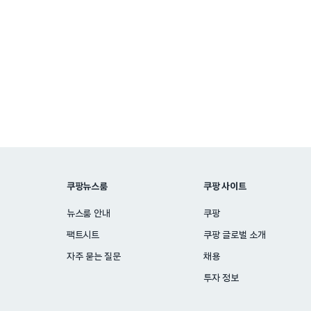
Posts
pagination
쿠팡뉴스룸
쿠팡 사이트
뉴스룸 안내
쿠팡
팩트시트
쿠팡 글로벌 소개
자주 묻는 질문
채용
투자 정보