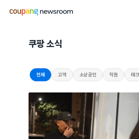
본문으로
건너뛰기
쿠팡 소식
전체
고객
소상공인
직원
테크