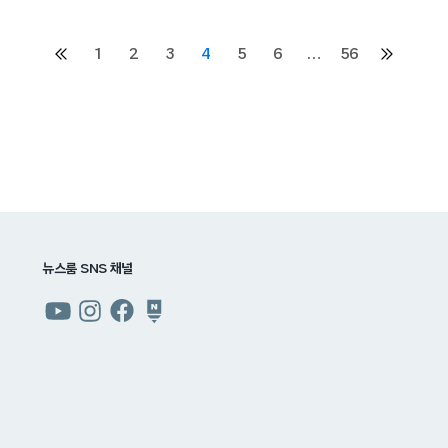
1
2
3
4
5
6
…
56
이전
다음
페이지
페이지
뉴스룸 SNS 채널
쿠팡
쿠팡
쿠팡
쿠팡
뉴스룸
뉴스룸
뉴스룸
뉴스룸
유튜브
인스타그램
페이스북
네이버
블로그