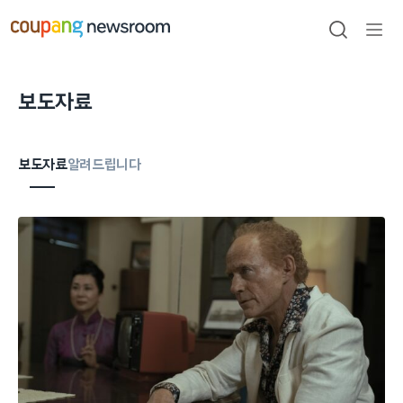
본문으로
건너뛰기
검색
메뉴
열기
보도자료
보도자료
알려드립니다