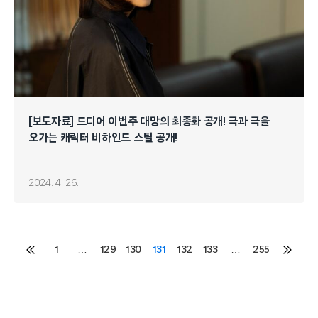
[보도자료] 드디어 이번주 대망의 최종화 공개! 극과 극을
오가는 캐릭터 비하인드 스틸 공개!
2024. 4. 26.
Posts
1
…
129
130
131
132
133
…
255
이전
다음
페이지
페이지
pagination