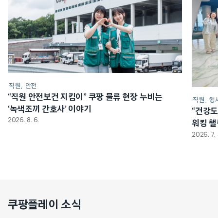
직원
안전
“직원 안전보건 지킴이” 쿠팡 물류 현장 누비는
직원
행
‘녹색조끼 간호사’ 이야기
“건강도
2026. 8. 6.
워킹 
2026. 7. 
쿠팡플레이 소식