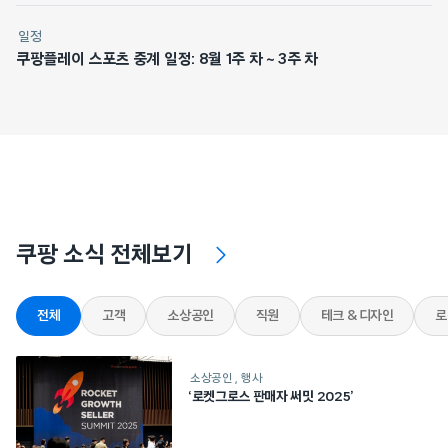
일정
쿠팡플레이 스포츠 중계 일정: 8월 1주 차 ~ 3주 차
쿠팡 소식 전체보기
전체
고객
소상공인
직원
테크 & 디자인
로
소상공인
행사
‘로켓그로스 판매자 써밋 2025’