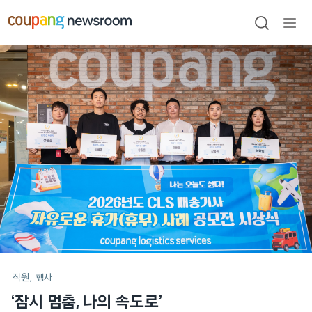
본문으로
건너뛰기
검색
메뉴
열기
메인
포스트
직원
행사
‘잠시 멈춤, 나의 속도로’