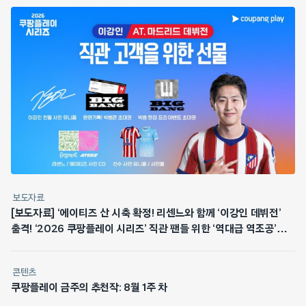
보도자료
[보도자료] ‘에이티즈 산 시축 확정! 리센느와 함께 ‘이강인 데뷔전’
출격! ‘2026 쿠팡플레이 시리즈’ 직관 팬들 위한 ‘역대급 역조공’
쏜다
콘텐츠
쿠팡플레이 금주의 추천작: 8월 1주 차