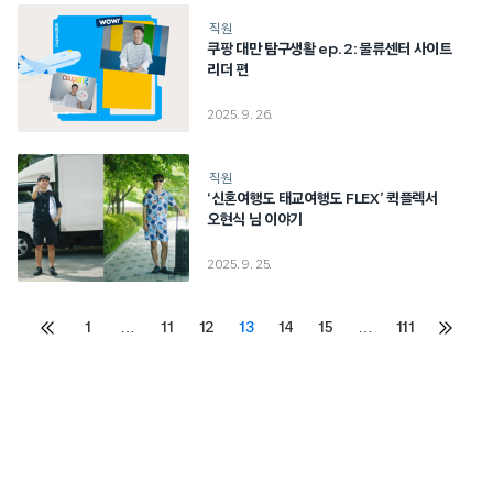
직원
쿠팡 대만 탐구생활 ep. 2: 물류센터 사이트
리더 편
2025. 9. 26.
직원
‘신혼여행도 태교여행도 FLEX’ 퀵플렉서
오현식 님 이야기
2025. 9. 25.
Posts
1
…
11
12
13
14
15
…
111
이전
다음
페이지
페이지
pagination