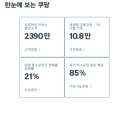
한눈에 보는 쿠팡
프로덕트 커머스
글로벌 고용규모 - '25
활성고객
12월 기준
2390
10.8
만
만
고객경험
근무환경
입점 중소상공인 연매출
추가 박스포장 없는 배송
성장률
85
%
21
%
지속가능경영
소상공인