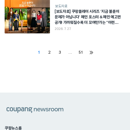
보도자료
[보도자료] 쿠팡플레이 시리즈 ‘지금 불륜이
문제가 아닙니다’ 메인 포스터 & 메인 예고편
공개! 가까워질수록 더 꼬여만가는 “이런
가족같은 이웃사촌”
2026. 7. 27.
Posts
1
2
3
…
51
다음
페이지
pagination
쿠팡
쿠팡뉴스룸