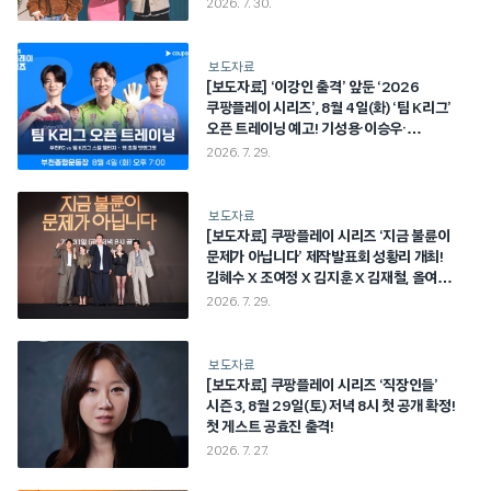
2026. 7. 30.
보도자료
[보도자료] ‘이강인 출격’ 앞둔 ‘2026
쿠팡플레이 시리즈’, 8월 4일(화) ‘팀 K리그’
오픈 트레이닝 예고! 기성용·이승우·
송범근…K리그 최정상 스타 총출동
2026. 7. 29.
보도자료
[보도자료] 쿠팡플레이 시리즈 ‘지금 불륜이
문제가 아닙니다’ 제작발표회 성황리 개최!
김혜수 X 조여정 X 김지훈 X 김재철, 올여름
가장 예측 불가한 블랙 코미디 탄생 예고!
2026. 7. 29.
보도자료
[보도자료] 쿠팡플레이 시리즈 ‘직장인들’
시즌 3, 8월 29일(토) 저녁 8시 첫 공개 확정!
첫 게스트 공효진 출격!
2026. 7. 27.