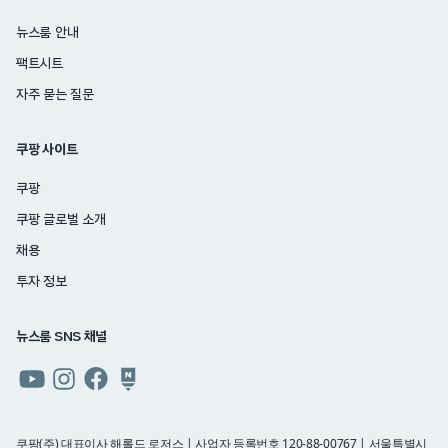
뉴스룸 안내
팩트시트
자주 묻는 질문
쿠팡 사이트
쿠팡
쿠팡 글로벌 소개
채용
투자 정보
뉴스룸 SNS 채널
쿠팡
쿠팡
쿠팡
쿠팡
뉴스룸
뉴스룸
뉴스룸
뉴스룸
유튜브
인스타그램
페이스북
네이버
쿠팡(주) 대표이사 해롤드 로저스 | 사업자 등록번호 120-88-00767 | 서울특별시