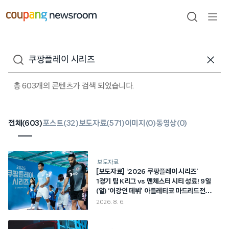
본문으로
건너뛰기
검색
메뉴
열기
검색어
총 603개의 콘텐츠가 검색 되었습니다.
전체(
603
)
포스트(
32
)
보도자료(
571
)
이미지(
0
)
동영상(
0
)
보도자료
[보도자료] ‘2026 쿠팡플레이 시리즈’
1경기 팀 K리그 vs 맨체스터 시티 성료! 9일
(일) ‘이강인 데뷔’ 아틀레티코 마드리드전
기대감 최고조
2026. 8. 6.