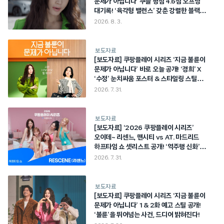
문제가 아닙니다’ 쿠플 평점 4.6점 오프닝
대기록! ‘육각형 밸런스’ 갖춘 강렬한 블랙
코미디 탄생!
2026. 8. 3.
보도자료
[보도자료] 쿠팡플레이 시리즈 ‘지금 불륜이
문제가 아닙니다’ 바로 오늘 공개! ‘경희’ X
‘수정’ 눈치싸움 포스터 & 스타일링 스틸
공개! “지금 네 탓 내 탓 할 때야?”
2026. 7. 31.
보도자료
[보도자료] ‘2026 쿠팡플레이 시리즈’
오이데~ 리센느, 맨시티 vs AT. 마드리드
하프타임 쇼 셋리스트 공개! ‘역주행 신화’
LOVE ATTACK부터 ‘입덕곡’
2026. 7. 31.
Pinball까지!
보도자료
[보도자료] 쿠팡플레이 시리즈 ‘지금 불륜이
문제가 아닙니다’ 1 & 2화 예고 스틸 공개!
‘불륜’을 뛰어넘는 사건, 드디어 밝혀진다!