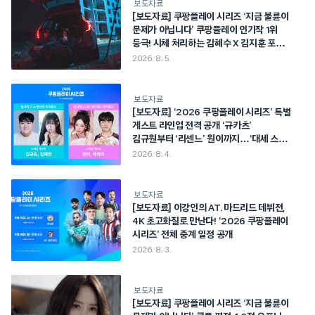
보도자료
[보도자료] 쿠팡플레이 시리즈 ‘지금 불륜이
문제가 아닙니다’ 쿠팡플레이 인기작 1위
등극! 시체 처리하는 김혜수 X 김지훈 포착?!
불륜 ➔ 뺑소니 ➔ 연쇄 폭주 시작!
2026. 8. 5.
보도자료
[보도자료] ‘2026 쿠팡플레이 시리즈’ 특별
게스트 라인업 전격 공개 ‘규카츠’
김규원부터 ‘리센느’ 원이까지…‘대세 스타’
총출동!
2026. 8. 4.
보도자료
[보도자료] 이강인의 AT. 마드리드 데뷔전,
4K 초고화질로 만난다! ‘2026 쿠팡플레이
시리즈’ 전체 중계 일정 공개
2026. 8. 3.
보도자료
[보도자료] 쿠팡플레이 시리즈 ‘지금 불륜이