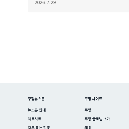
이승우·송범근…K리그 최정상 스타
2026. 7. 29.
총출동
Posts
pagination
쿠팡뉴스룸
쿠팡 사이트
뉴스룸 안내
쿠팡
팩트시트
쿠팡 글로벌 소개
자주 묻는 질문
채용