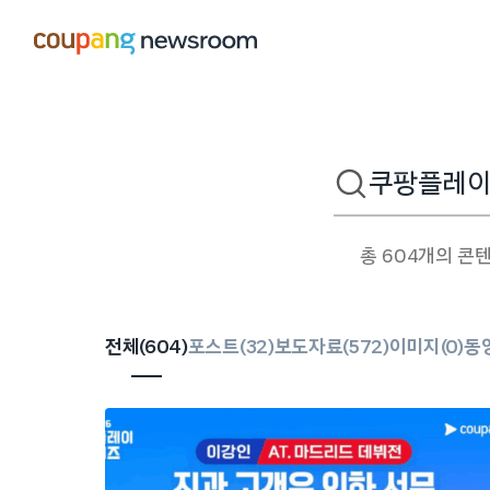
본문으로
건너뛰기
검색어
총 604개의 콘
전체(
604
)
포스트(
32
)
보도자료(
572
)
이미지(
0
)
동