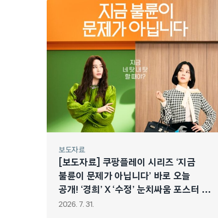
보도자료
[보도자료] 쿠팡플레이 시리즈 ‘지금
불륜이 문제가 아닙니다’ 바로 오늘
공개! ‘경희’ X ‘수정’ 눈치싸움 포스터 &
스타일링 스틸 공개! “지금 네 탓 내 탓 할
2026. 7. 31.
때야?”