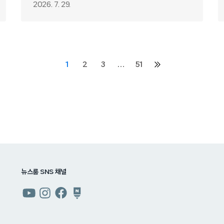
X 김재철, 올여름 가장 예측 불가한 블랙
2026. 7. 29.
코미디 탄생 예고!
1
2
3
…
51
다음
페이지
뉴스룸 SNS 채널
쿠팡
쿠팡
쿠팡
쿠팡
뉴스룸
뉴스룸
뉴스룸
뉴스룸