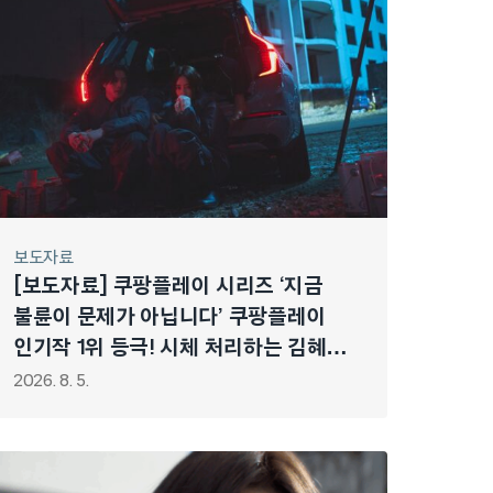
보도자료
[보도자료] 쿠팡플레이 시리즈 ‘지금
불륜이 문제가 아닙니다’ 쿠팡플레이
인기작 1위 등극! 시체 처리하는 김혜수
X 김지훈 포착?! 불륜 ➔ 뺑소니 ➔ 연쇄
2026. 8. 5.
폭주 시작!