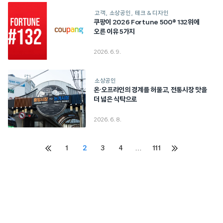
고객
소상공인
테크 & 디자인
쿠팡이 2026 Fortune 500® 132위에
오른 이유 5가지
2026. 6. 9.
소상공인
온·오프라인의 경계를 허물고, 전통시장 맛을
더 넓은 식탁으로
2026. 6. 8.
Posts
1
2
3
4
…
111
이전
다음
페이지
페이지
pagination