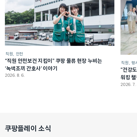
직원
안전
“직원 안전보건 지킴이” 쿠팡 물류 현장 누비는
직원
행
‘녹색조끼 간호사’ 이야기
“건강도
2026. 8. 6.
워킹 
2026. 7. 
쿠팡플레이 소식