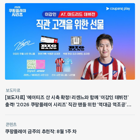
보도자료
[보도자료] ‘에이티즈 산 시축 확정! 리센느와 함께 ‘이강인 데뷔전’
출격! ‘2026 쿠팡플레이 시리즈’ 직관 팬들 위한 ‘역대급 역조공’
쏜다
콘텐츠
쿠팡플레이 금주의 추천작: 8월 1주 차