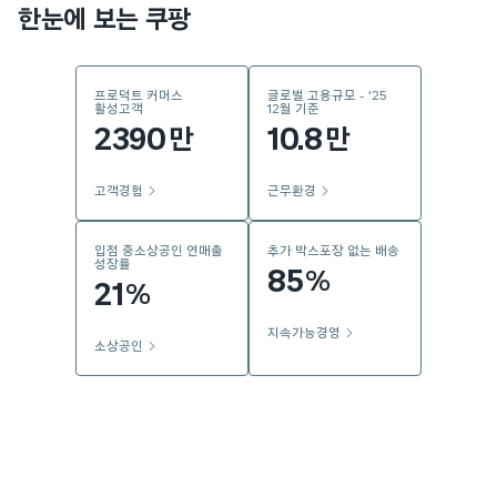
한눈에 보는 쿠팡
프로덕트 커머스
글로벌 고용규모 - '25
활성고객
12월 기준
2390
10.8
만
만
고객경험
근무환경
입점 중소상공인 연매출
추가 박스포장 없는 배송
성장률
85
%
21
%
지속가능경영
소상공인