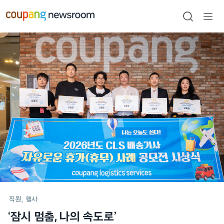
본문으로
건너뛰기
검색
메뉴
열기
메인
포스트
직원
행사
‘잠시 멈춤, 나의 속도로’