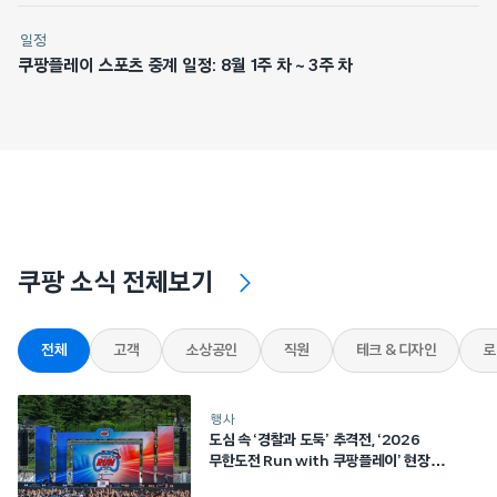
일정
쿠팡플레이 스포츠 중계 일정: 8월 1주 차 ~ 3주 차
쿠팡 소식 전체보기
전체
고객
소상공인
직원
테크 & 디자인
로
행사
도심 속 ‘경찰과 도둑’ 추격전, ‘2026
무한도전 Run with 쿠팡플레이’ 현장
스케치