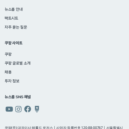
뉴스룸 안내
팩트시트
자주 묻는 질문
쿠팡 사이트
쿠팡
쿠팡 글로벌 소개
채용
투자 정보
뉴스룸 SNS 채널
쿠팡
쿠팡
쿠팡
쿠팡
뉴스룸
뉴스룸
뉴스룸
뉴스룸
유튜브
인스타그램
페이스북
네이버
쿠팡(주) 대표이사 해롤드 로저스 | 사업자 등록번호 120-88-00767 | 서울특별시