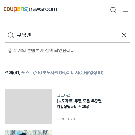
본문으로
건너뛰기
검색
메뉴
열기
검색어
총 41개의 콘텐츠가 검색 되었습니다.
전체(
41
)
포스트(
25
)
보도자료(
16
)
이미지(
0
)
동영상(
0
)
보도자료
[보도자료] 쿠팡, 모든 쿠팡맨
건강상담서비스 제공
2020. 3. 20.