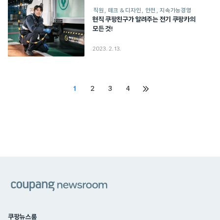
직원
테크 & 디자인
안전
지속가능경영
현직 쿠팡친구가 알려주는 전기 쿠팡카의
모든 것!
2023. 2. 13.
Posts
1
2
3
4
다음
페이지
pagination
쿠팡
쿠팡뉴스룸