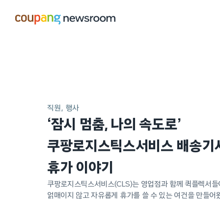
본문으로
건너뛰기
메인
포스트
직원
행사
‘잠시 멈춤, 나의 속도로’
쿠팡로지스틱스서비스 배송기
휴가 이야기
쿠팡로지스틱스서비스(CLS)는 영업점과 함께 퀵플렉서들
얽매이지 않고 자유롭게 휴가를 쓸 수 있는 여건을 만들어