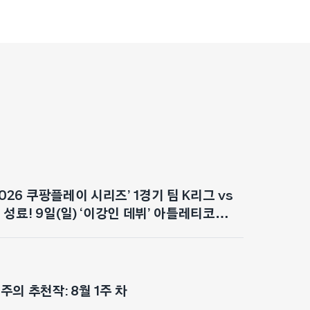
2026 쿠팡플레이 시리즈’ 1경기 팀 K리그 vs
성료! 9일(일) ‘이강인 데뷔’ 아틀레티코
대감 최고조
의 추천작: 8월 1주 차