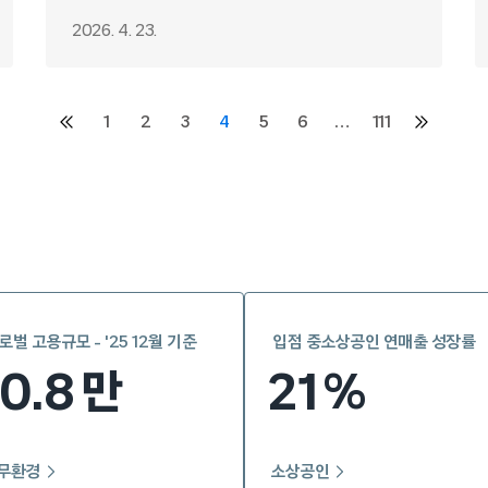
2026. 4. 23.
1
2
3
4
5
6
…
111
이전
다음
페이지
페이지
로벌 고용규모 - '25 12월 기준
입점 중소상공인 연매출 성장률
10.8
21
만
%
무환경
소상공인