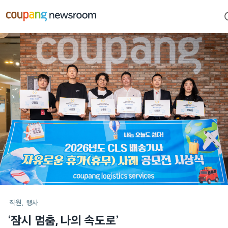
본문으로
건너뛰기
메인
포스트
직원
행사
‘잠시 멈춤, 나의 속도로’