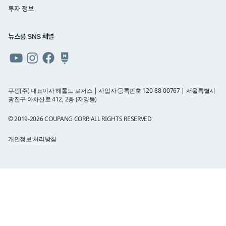
투자 정보
뉴스룸 SNS 채널
쿠팡
쿠팡
쿠팡
쿠팡
뉴스룸
뉴스룸
뉴스룸
뉴스룸
유튜브
인스타그램
페이스북
네이버
쿠팡(주) 대표이사 해롤드 로저스 | 사업자 등록번호 120-88-00767 | 서울특별시
광진구 아차산로 412, 2층 (자양동)
블로그
© 2019-2026 COUPANG CORP. ALL RIGHTS RESERVED
개인정보 처리방침