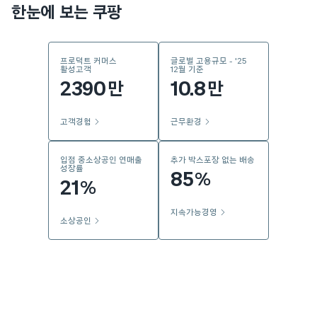
한눈에 보는 쿠팡
프로덕트 커머스
글로벌 고용규모 - '25
활성고객
12월 기준
2390
10.8
만
만
고객경험
근무환경
입점 중소상공인 연매출
추가 박스포장 없는 배송
성장률
85
%
21
%
지속가능경영
소상공인