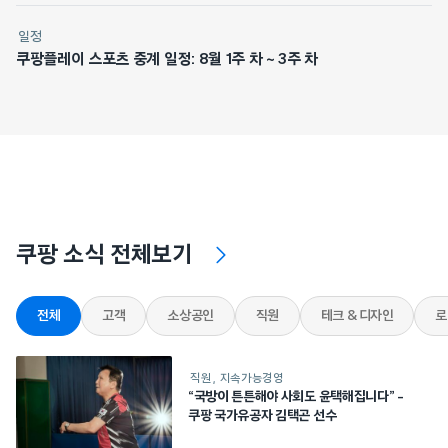
일정
쿠팡플레이 스포츠 중계 일정: 8월 1주 차 ~ 3주 차
쿠팡 소식 전체보기
전체
고객
소상공인
직원
테크 & 디자인
로
직원
지속가능경영
“국방이 튼튼해야 사회도 윤택해집니다” –
쿠팡 국가유공자 김택곤 선수