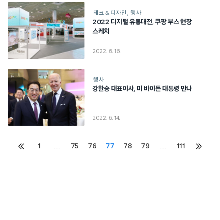
테크 & 디자인
행사
2022 디지털 유통대전, 쿠팡 부스 현장
스케치
2022. 6. 16.
행사
강한승 대표이사, 미 바이든 대통령 만나
2022. 6. 14.
Posts
1
…
75
76
77
78
79
…
111
이전
다음
페이지
페이지
pagination