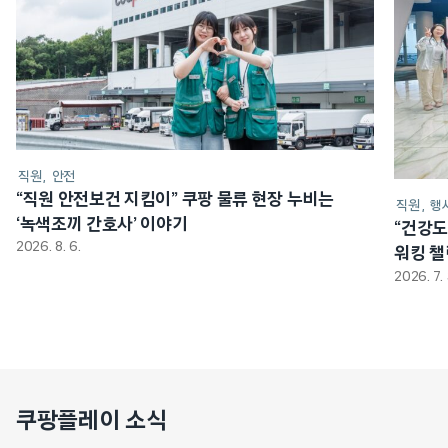
직원
안전
“직원 안전보건 지킴이” 쿠팡 물류 현장 누비는
직원
행
‘녹색조끼 간호사’ 이야기
“건강도
2026. 8. 6.
워킹 
2026. 7. 
쿠팡플레이 소식