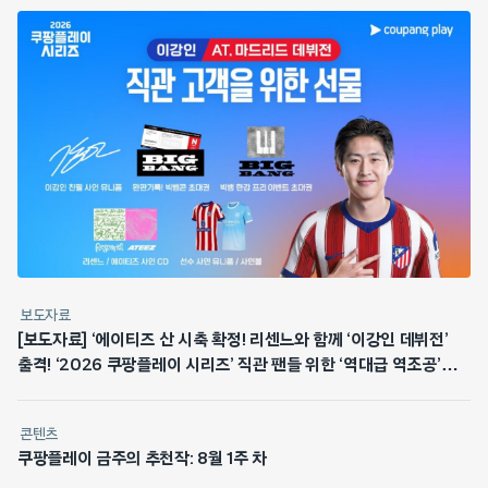
보도자료
[보도자료] ‘에이티즈 산 시축 확정! 리센느와 함께 ‘이강인 데뷔전’
출격! ‘2026 쿠팡플레이 시리즈’ 직관 팬들 위한 ‘역대급 역조공’
쏜다
콘텐츠
쿠팡플레이 금주의 추천작: 8월 1주 차