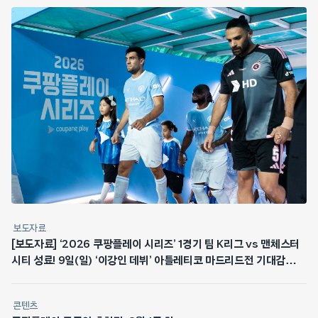
보도자료
[보도자료] ‘2026 쿠팡플레이 시리즈’ 1경기 팀 K리그 vs 맨체스터
시티 성료! 9일(일) ‘이강인 데뷔’ 아틀레티코 마드리드전 기대감
최고조
콘텐츠