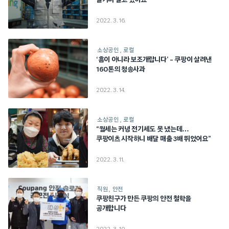
즐기며 살고 있어요”
2022. 3. 16.
소상공인
로컬
‘흠이 아니라 보조개랍니다’ – 쿠팡이 살려낸
160톤의 청송사과
2022. 3. 14.
소상공인
로컬
“월세는 커녕 전기세도 못 냈는데…
쿠팡이츠 시작하니 배달 매출 3배 뛰었어요”
2022. 3. 11.
직원
안전
쿠팡친구가 만든 쿠팡의 안전 철학을
공개합니다