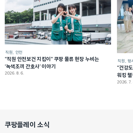
직원
안전
“직원 안전보건 지킴이” 쿠팡 물류 현장 누비는
직원
행
‘녹색조끼 간호사’ 이야기
“건강도
2026. 8. 6.
워킹 
2026. 7. 
쿠팡플레이 소식