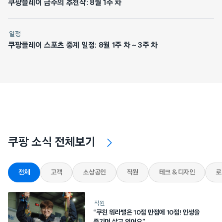
쿠팡플레이 금주의 추천작: 8월 1주 차
일정
쿠팡플레이 스포츠 중계 일정: 8월 1주 차 ~ 3주 차
쿠팡 소식 전체보기
전체
고객
소상공인
직원
테크 & 디자인
로
직원
“쿠친 워라밸은 10점 만점에 10점! 인생을