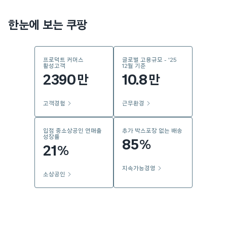
한눈에 보는 쿠팡
프로덕트 커머스
글로벌 고용규모 - '25
활성고객
12월 기준
2390
10.8
만
만
고객경험
근무환경
입점 중소상공인 연매출
추가 박스포장 없는 배송
성장률
85
%
21
%
지속가능경영
소상공인