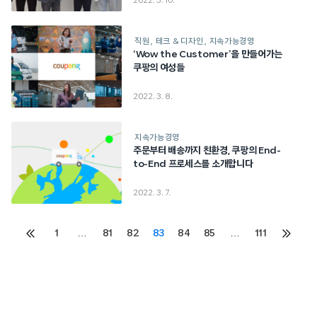
2022. 3. 10.
직원
테크 & 디자인
지속가능경영
‘Wow the Customer’을 만들어가는
쿠팡의 여성들
2022. 3. 8.
지속가능경영
주문부터 배송까지 친환경, 쿠팡의 End-
to-End 프로세스를 소개합니다
2022. 3. 7.
Posts
1
…
81
82
83
84
85
…
111
이전
다음
페이지
페이지
pagination