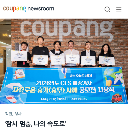
본문으로
건너뛰기
검색
메뉴
열기
메인
포스트
직원
행사
‘잠시 멈춤, 나의 속도로’