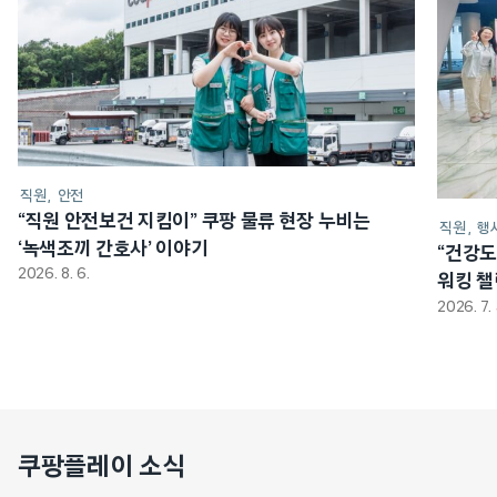
직원
안전
“직원 안전보건 지킴이” 쿠팡 물류 현장 누비는
직원
행
‘녹색조끼 간호사’ 이야기
“건강도
2026. 8. 6.
워킹 
2026. 7. 
쿠팡플레이 소식