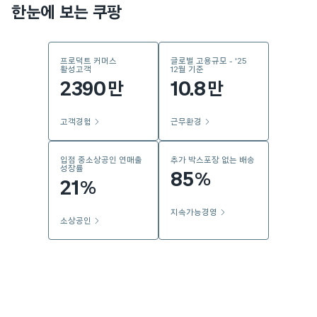
한눈에 보는 쿠팡
프로덕트 커머스
글로벌 고용규모 - '25
활성고객
12월 기준
2390
10.8
만
만
고객경험
근무환경
입점 중소상공인 연매출
추가 박스포장 없는 배송
성장률
85
%
21
%
지속가능경영
소상공인