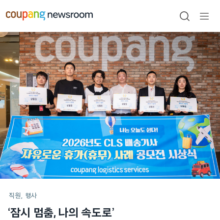
본문으로
건너뛰기
검색
메뉴
열기
메인
포스트
직원
행사
‘잠시 멈춤, 나의 속도로’