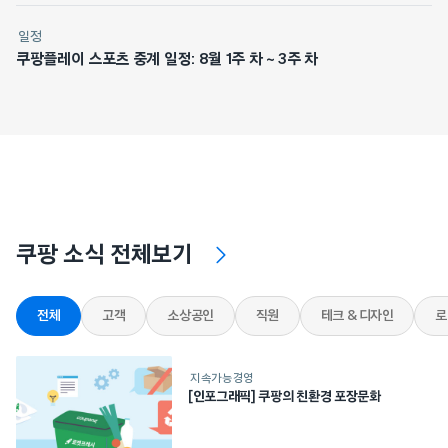
일정
쿠팡플레이 스포츠 중계 일정: 8월 1주 차 ~ 3주 차
쿠팡 소식 전체보기
전체
고객
소상공인
직원
테크 & 디자인
로
지속가능경영
[인포그래픽] 쿠팡의 친환경 포장문화