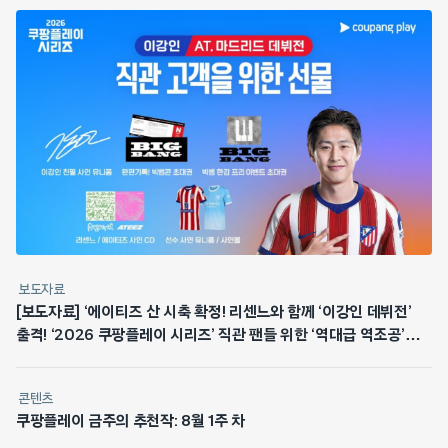
보도자료
[보도자료] ‘에이티즈 산 시축 확정! 리센느와 함께 ‘이강인 데뷔전’
출격! ‘2026 쿠팡플레이 시리즈’ 직관 팬들 위한 ‘역대급 역조공’
쏜다
콘텐츠
쿠팡플레이 금주의 추천작: 8월 1주 차