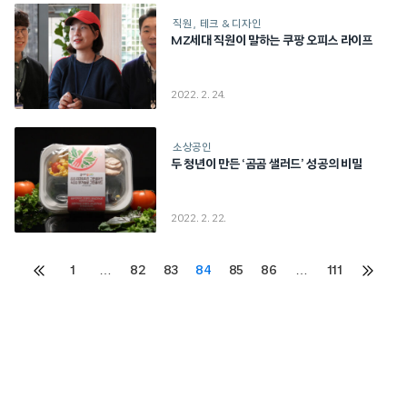
직원
테크 & 디자인
MZ세대 직원이 말하는 쿠팡 오피스 라이프
2022. 2. 24.
소상공인
두 청년이 만든 ‘곰곰 샐러드’ 성공의 비밀
2022. 2. 22.
Posts
1
…
82
83
84
85
86
…
111
이전
다음
페이지
페이지
pagination