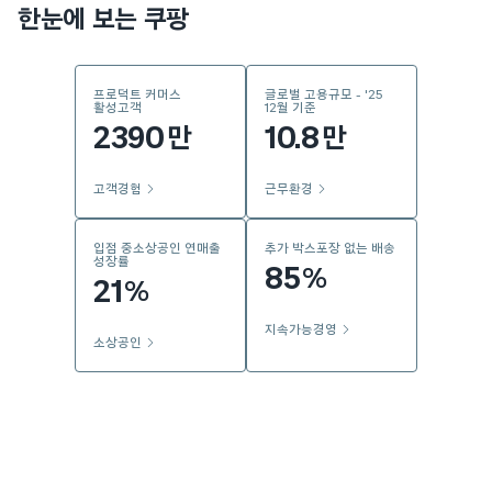
한눈에 보는 쿠팡
프로덕트 커머스
글로벌 고용규모 - '25
활성고객
12월 기준
2390
10.8
만
만
고객경험
근무환경
입점 중소상공인 연매출
추가 박스포장 없는 배송
성장률
85
%
21
%
지속가능경영
소상공인