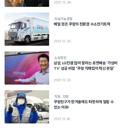
2021. 12. 28.
지속가능경영
베일 걷은 쿠팡의 친환경 수소전기트럭
2021. 12. 23.
소상공인
삼성, LG만큼 많이 팔리는 로켓배송 ‘가성비
TV’ 성공 비결 “쿠팡 직매입이 혁신 본질”
2021. 12. 22.
직원
안전
쿠팡친구가 한겨울에도 따뜻하게 일할 수
있는 이유!
2021. 12. 16.