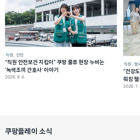
직원
안전
“직원 안전보건 지킴이” 쿠팡 물류 현장 누비는
직원
행
‘녹색조끼 간호사’ 이야기
“건강도
2026. 8. 6.
워킹 
2026. 7. 
쿠팡플레이 소식