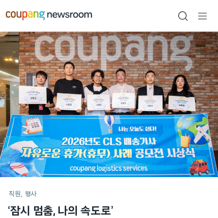
본문으로
건너뛰기
검색
메뉴
열기
메인
포스트
직원
행사
‘잠시 멈춤, 나의 속도로’