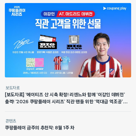
보도자료
[보도자료] ‘에이티즈 산 시축 확정! 리센느와 함께 ‘이강인 데뷔전’
출격! ‘2026 쿠팡플레이 시리즈’ 직관 팬들 위한 ‘역대급 역조공’
쏜다
콘텐츠
쿠팡플레이 금주의 추천작: 8월 1주 차