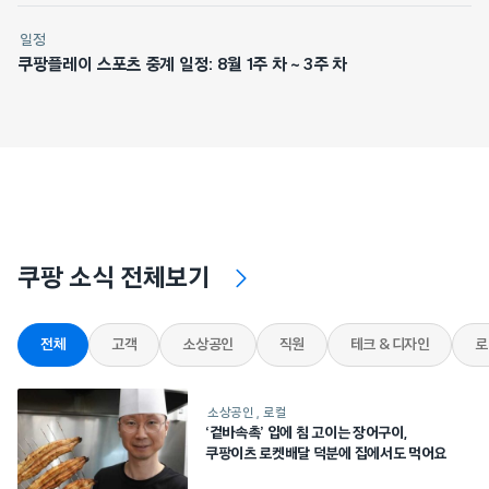
일정
쿠팡플레이 스포츠 중계 일정: 8월 1주 차 ~ 3주 차
쿠팡 소식 전체보기
전체
고객
소상공인
직원
테크 & 디자인
로
소상공인
로컬
‘겉바속촉’ 입에 침 고이는 장어구이,
쿠팡이츠 로켓배달 덕분에 집에서도 먹어요