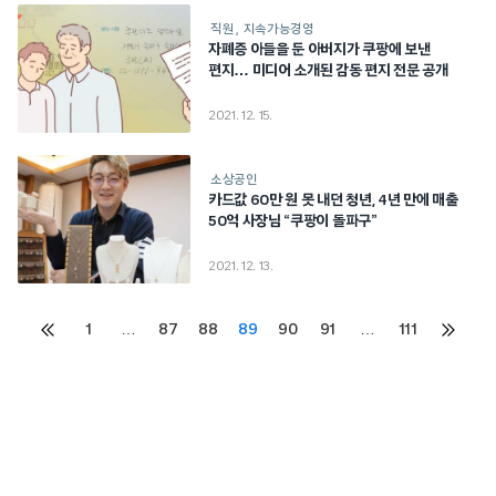
직원
지속가능경영
자폐증 아들을 둔 아버지가 쿠팡에 보낸
편지… 미디어 소개된 감동 편지 전문 공개
2021. 12. 15.
소상공인
카드값 60만 원 못 내던 청년, 4년 만에 매출
50억 사장님 “쿠팡이 돌파구”
2021. 12. 13.
Posts
1
…
87
88
89
90
91
…
111
이전
다음
페이지
페이지
pagination