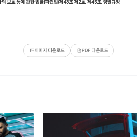
자의 보호 등에 관한 법률(파견법)제43조 제2호, 제45조, 양벌규정
이미지 다운로드
PDF 다운로드