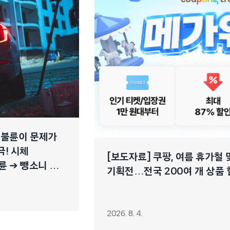
 불륜이 문제가
극! 시체
[보도자료] 쿠팡, 여름 휴가철
륜 ➔ 뺑소니 ➔
기획전…전국 200여 개 상품
2026. 8. 4.