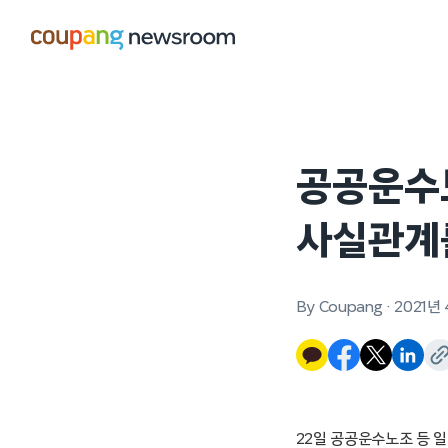
본문으로
건너뛰기
공공운수노
사실관계
By Coupang
·
2021년
22일 공공운수노조 등 