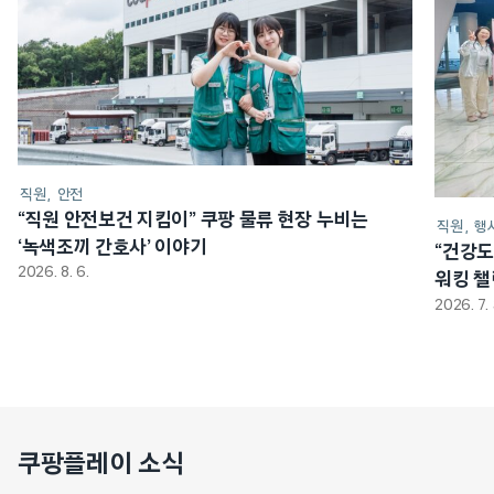
직원
안전
“직원 안전보건 지킴이” 쿠팡 물류 현장 누비는
직원
행
‘녹색조끼 간호사’ 이야기
“건강도
2026. 8. 6.
워킹 
2026. 7. 
쿠팡플레이 소식