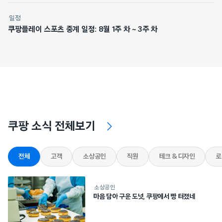
일정
쿠팡플레이 스포츠 중계 일정: 8월 1주 차 ~ 3주 차
쿠팡 소식 전체보기
전체
고객
소상공인
직원
테크 & 디자인
로
소상공인
마음 담아 구운 도넛, 쿠팡에서 빵 터졌네