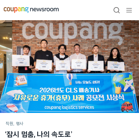
본문으로
건너뛰기
검색
메뉴
열기
메인
포스트
직원
행사
‘잠시 멈춤, 나의 속도로’