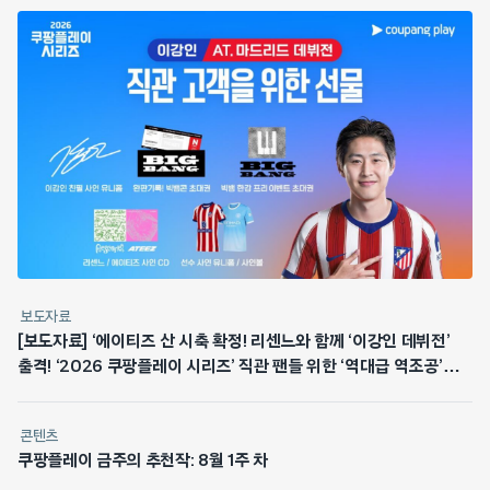
보도자료
[보도자료] ‘에이티즈 산 시축 확정! 리센느와 함께 ‘이강인 데뷔전’
출격! ‘2026 쿠팡플레이 시리즈’ 직관 팬들 위한 ‘역대급 역조공’
쏜다
콘텐츠
쿠팡플레이 금주의 추천작: 8월 1주 차