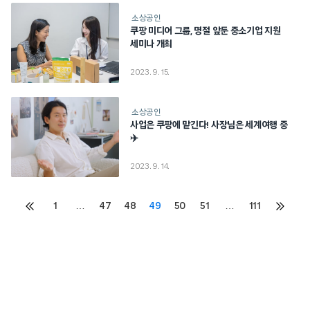
소상공인
쿠팡 미디어 그룹, 명절 앞둔 중소기업 지원
세미나 개최
2023. 9. 15.
소상공인
사업은 쿠팡에 맡긴다! 사장님은 세계여행 중
✈️
2023. 9. 14.
Posts
1
…
47
48
49
50
51
…
111
이전
다음
페이지
페이지
pagination