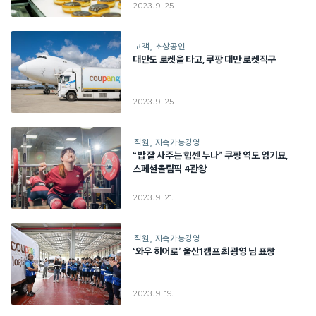
2023. 9. 25.
고객
소상공인
대만도 로켓을 타고, 쿠팡 대만 로켓직구
2023. 9. 25.
직원
지속가능경영
“밥 잘 사주는 힘센 누나” 쿠팡 역도 임기묘,
스페셜올림픽 4관왕
2023. 9. 21.
직원
지속가능경영
‘와우 히어로’ 울산1캠프 최광영 님 표창
2023. 9. 19.