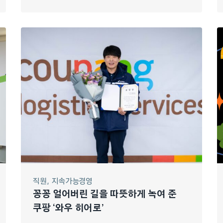
직원
지속가능경영
꽁꽁 얼어버린 길을 따뜻하게 녹여 준
쿠팡 ‘와우 히어로’