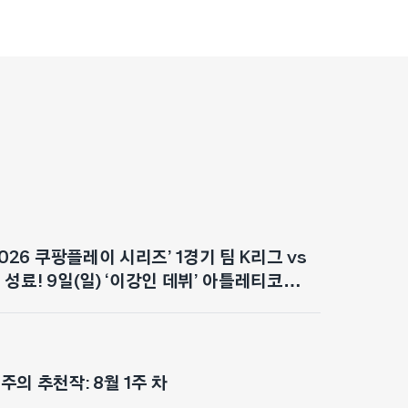
2026 쿠팡플레이 시리즈’ 1경기 팀 K리그 vs
성료! 9일(일) ‘이강인 데뷔’ 아틀레티코
대감 최고조
의 추천작: 8월 1주 차