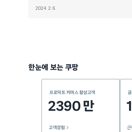
2024. 2. 6.
Posts
pagination
한눈에 보는 쿠팡
프로덕트 커머스 활성고객
글
2390
만
고객경험
근