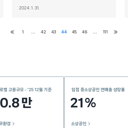
2024. 1. 31.
1
…
42
43
44
45
46
…
111
이전
다음
페이지
페이지
로벌 고용규모 - '25 12월 기준
입점 중소상공인 연매출 성장률
10.8
21
만
%
무환경
소상공인