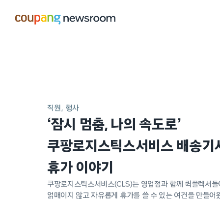
본문으로
건너뛰기
메인
포스트
직원
행사
‘잠시 멈춤, 나의 속도로’
쿠팡로지스틱스서비스 배송기
휴가 이야기
쿠팡로지스틱스서비스(CLS)는 영업점과 함께 퀵플렉서들
얽매이지 않고 자유롭게 휴가를 쓸 수 있는 여건을 만들어