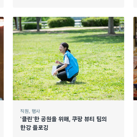
직원
행사
‘클린’한 공원을 위해, 쿠팡 뷰티 팀의
한강 플로깅