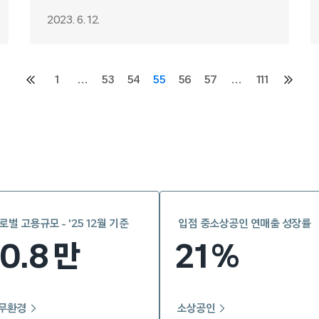
2023. 6. 12.
1
…
53
54
55
56
57
…
111
이전
다음
페이지
페이지
로벌 고용규모 - '25 12월 기준
입점 중소상공인 연매출 성장률
10.8
21
만
%
무환경
소상공인