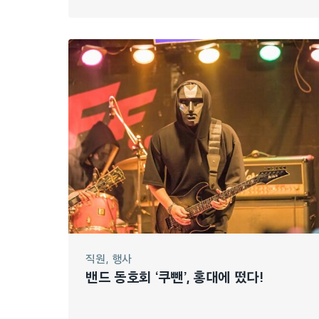
직원
행사
밴드 동호회 ‘쿠뺀’, 홍대에 떴다!