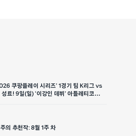
2026 쿠팡플레이 시리즈’ 1경기 팀 K리그 vs
성료! 9일(일) ‘이강인 데뷔’ 아틀레티코
대감 최고조
의 추천작: 8월 1주 차