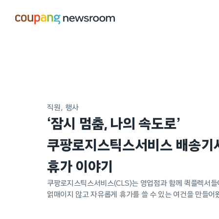
본문으로
건너뛰기
메인
포스트
직원
행사
‘잠시 멈춤, 나의 속도로’
쿠팡로지스틱스서비스 배송기
휴가 이야기
쿠팡로지스틱스서비스(CLS)는 영업점과 함께 퀵플렉서들
얽매이지 않고 자유롭게 휴가를 쓸 수 있는 여건을 만들어