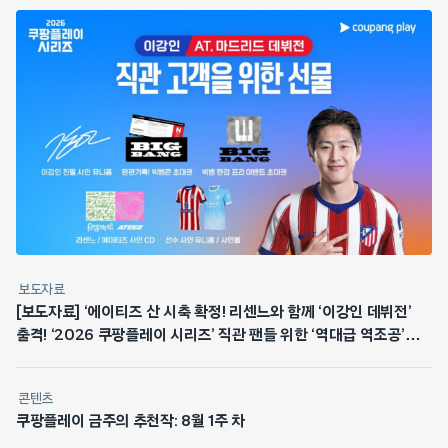
보도자료
[보도자료] ‘에이티즈 산 시축 확정! 리센느와 함께 ‘이강인 데뷔전’
출격! ‘2026 쿠팡플레이 시리즈’ 직관 팬들 위한 ‘역대급 역조공’
쏜다
콘텐츠
쿠팡플레이 금주의 추천작: 8월 1주 차