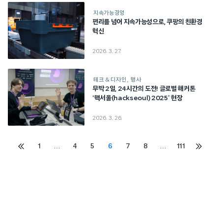
지속가능경영
편리를 넘어 지속가능성으로, 쿠팡의 친환경
혁신
2026. 3. 27.
테크 & 디자인
행사
무박 2일, 24시간의 도전! 글로벌 해커톤
‘핵서울(hackseoul) 2025’ 현장
2026. 3. 26.
Posts
1
…
4
5
6
7
8
…
111
이전
다음
페이지
페이지
pagination