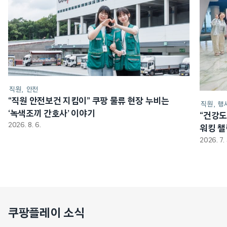
직원
안전
“직원 안전보건 지킴이” 쿠팡 물류 현장 누비는
직원
행
‘녹색조끼 간호사’ 이야기
“건강도
2026. 8. 6.
워킹 
2026. 7. 
쿠팡플레이 소식