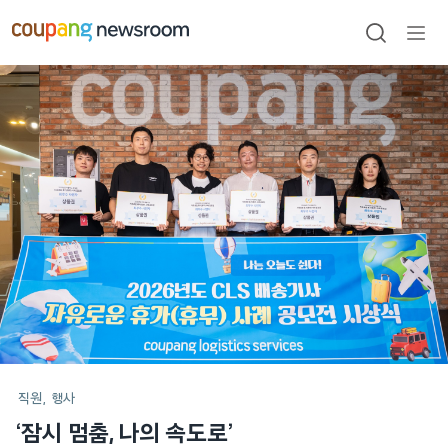
본문으로
건너뛰기
검색
메뉴
열기
메인
포스트
직원
행사
‘잠시 멈춤, 나의 속도로’