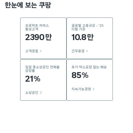
한눈에 보는 쿠팡
프로덕트 커머스
글로벌 고용규모 - '25
활성고객
12월 기준
2390
10.8
만
만
고객경험
근무환경
입점 중소상공인 연매출
추가 박스포장 없는 배송
성장률
85
%
21
%
지속가능경영
소상공인