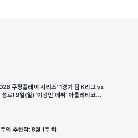
2026 쿠팡플레이 시리즈’ 1경기 팀 K리그 vs
성료! 9일(일) ‘이강인 데뷔’ 아틀레티코
대감 최고조
의 추천작: 8월 1주 차