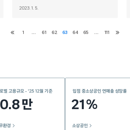
2023. 1. 5.
1
…
61
62
63
64
65
…
111
이전
다음
페이지
페이지
로벌 고용규모 - '25 12월 기준
입점 중소상공인 연매출 성장률
10.8
21
만
%
무환경
소상공인