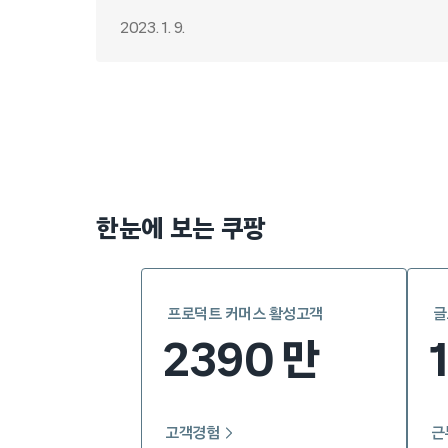
2023. 1. 9.
Posts
pagination
한눈에 보는 쿠팡
프로덕트 커머스 활성고객
글
2390
만
고객경험
근