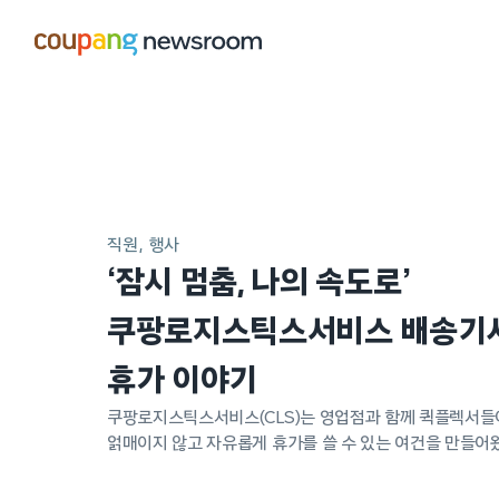
본문으로
건너뛰기
메인
포스트
직원
행사
‘잠시 멈춤, 나의 속도로’
쿠팡로지스틱스서비스 배송기
휴가 이야기
쿠팡로지스틱스서비스(CLS)는 영업점과 함께 퀵플렉서들
얽매이지 않고 자유롭게 휴가를 쓸 수 있는 여건을 만들어