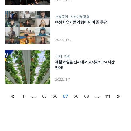
2022. 11. 11.
소상공인
지속가능경영
여성 사업가들의 힘이 되어 준 쿠팡
2022. 11. 9.
고객
직원
제철 과일을 산지에서 고객까지 24시간
안에!
2022. 11. 7.
Posts
1
…
65
66
67
68
69
…
111
이전
다음
페이지
페이지
pagination