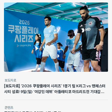
보도자료
[보도자료] ‘2026 쿠팡플레이 시리즈’ 1경기 팀 K리그 vs 맨체스터
시티 성료! 9일(일) ‘이강인 데뷔’ 아틀레티코 마드리드전 기대감
최고조
콘텐츠