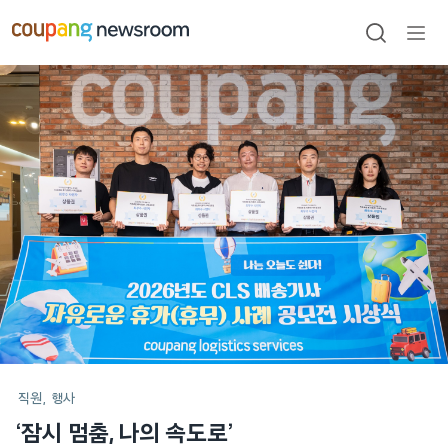
본문으로
건너뛰기
검색
메뉴
열기
메인
포스트
직원
행사
‘잠시 멈춤, 나의 속도로’