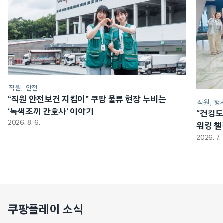
직원
안전
“직원 안전보건 지킴이” 쿠팡 물류 현장 누비는
직원
행
‘녹색조끼 간호사’ 이야기
“건강도
2026. 8. 6.
워킹 
2026. 7. 
쿠팡플레이 소식