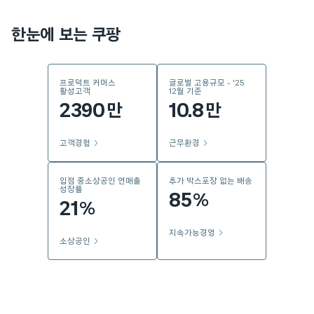
한눈에 보는 쿠팡
프로덕트 커머스
글로벌 고용규모 - '25
활성고객
12월 기준
2390
10.8
만
만
고객경험
근무환경
입점 중소상공인 연매출
추가 박스포장 없는 배송
성장률
85
%
21
%
지속가능경영
소상공인