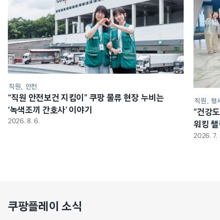
직원
안전
“직원 안전보건 지킴이” 쿠팡 물류 현장 누비는
직원
행
‘녹색조끼 간호사’ 이야기
“건강도
2026. 8. 6.
워킹 
2026. 7. 
쿠팡플레이 소식