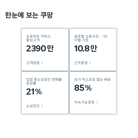
한눈에 보는 쿠팡
프로덕트 커머스
글로벌 고용규모 - '25
활성고객
12월 기준
2390
10.8
만
만
고객경험
근무환경
입점 중소상공인 연매출
추가 박스포장 없는 배송
성장률
85
%
21
%
지속가능경영
소상공인