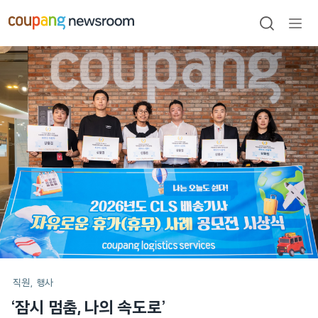
본문으로
건너뛰기
검색
메뉴
열기
메인
포스트
직원
행사
‘잠시 멈춤, 나의 속도로’