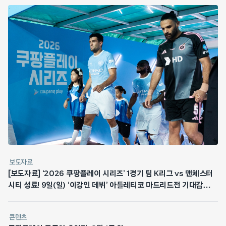
보도자료
[보도자료] ‘2026 쿠팡플레이 시리즈’ 1경기 팀 K리그 vs 맨체스터
시티 성료! 9일(일) ‘이강인 데뷔’ 아틀레티코 마드리드전 기대감
최고조
콘텐츠