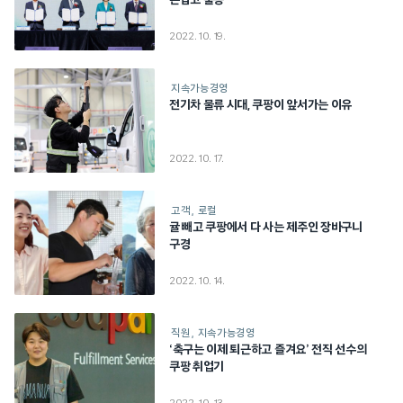
손잡고 출동
2022. 10. 19.
지속가능경영
전기차 물류 시대, 쿠팡이 앞서가는 이유
2022. 10. 17.
고객
로컬
귤 빼고 쿠팡에서 다 사는 제주인 장바구니
구경
2022. 10. 14.
직원
지속가능경영
‘축구는 이제 퇴근하고 즐겨요’ 전직 선수의
쿠팡 취업기