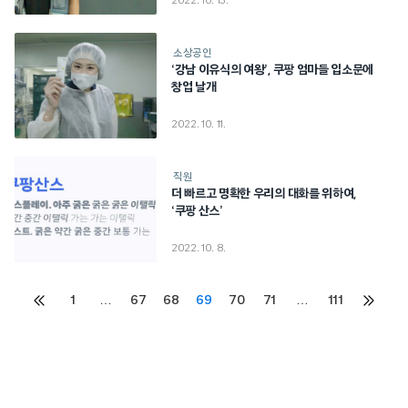
2022. 10. 13.
소상공인
‘강남 이유식의 여왕’, 쿠팡 엄마들 입소문에
창업 날개
2022. 10. 11.
직원
더 빠르고 명확한 우리의 대화를 위하여,
‘쿠팡 산스’
2022. 10. 8.
Posts
1
…
67
68
69
70
71
…
111
이전
다음
페이지
페이지
pagination