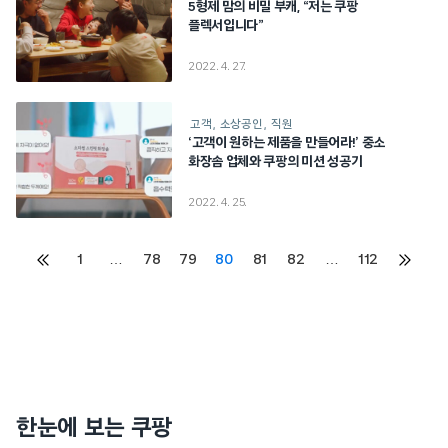
5형제 맘의 비밀 부캐, “저는 쿠팡
플렉서입니다”
2022. 4. 27.
고객
소상공인
직원
‘고객이 원하는 제품을 만들어라!’ 중소
화장솜 업체와 쿠팡의 미션 성공기
2022. 4. 25.
Posts
1
…
78
79
80
81
82
…
112
이전
다음
페이지
페이지
pagination
한눈에 보는 쿠팡