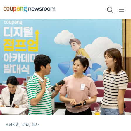
본문으로
건너뛰기
검색
메뉴
열기
메인
포스트
소상공인
로컬
행사