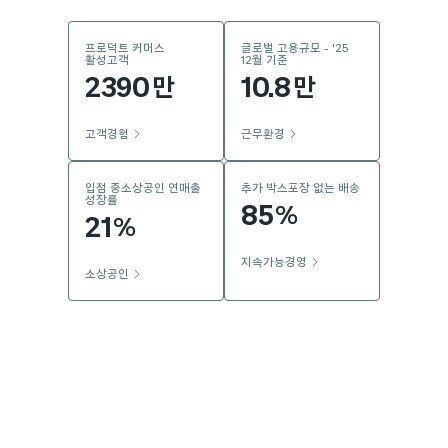
프로덕트 커머스
글로벌 고용규모 - '25
활성고객
12월 기준
2390
10.8
만
만
고객경험
근무환경
입점 중소상공인 연매출
추가 박스포장 없는 배송
성장률
85
%
21
%
지속가능경영
소상공인