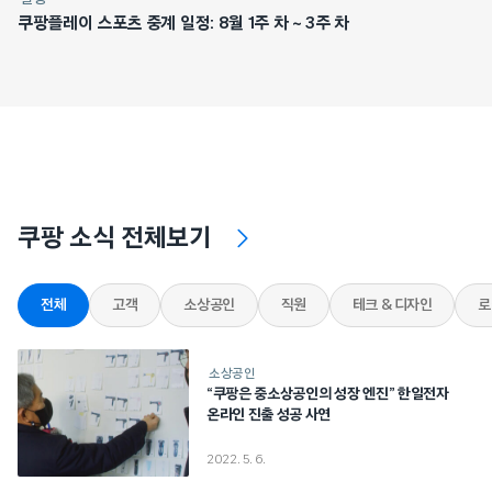
쿠팡플레이 스포츠 중계 일정: 8월 1주 차 ~ 3주 차
쿠팡 소식 전체보기
전체
고객
소상공인
직원
테크 & 디자인
로
소상공인
“쿠팡은 중소상공인의 성장 엔진” 한일전자
온라인 진출 성공 사연
2022. 5. 6.