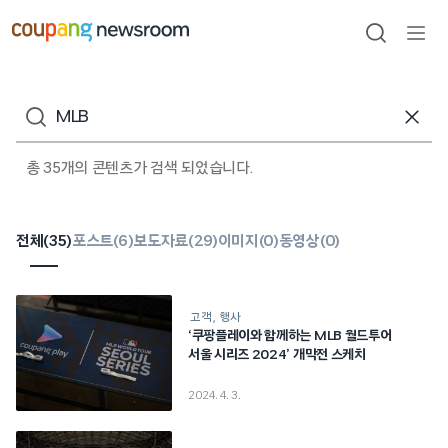
본문으로
건너뛰기
검색
메뉴
열기
검색어
총 35개의 콘텐츠가 검색 되었습니다.
전체(
35
)
포스트(
6
)
보도자료(
29
)
이미지(
0
)
동영상(
0
)
고객
행사
‘쿠팡플레이와 함께하는 MLB 월드투어
서울 시리즈 2024’ 개막전 스케치
2024. 4. 3.