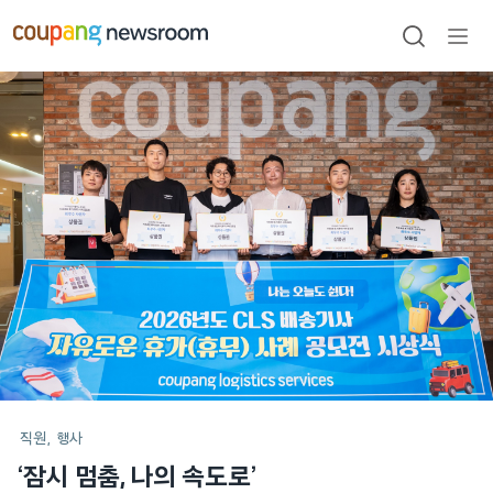
본문으로
건너뛰기
검색
메뉴
열기
메인
포스트
직원
행사
‘잠시 멈춤, 나의 속도로’