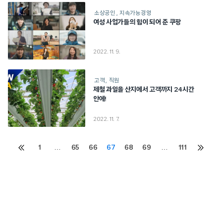
소상공인
지속가능경영
여성 사업가들의 힘이 되어 준 쿠팡
2022. 11. 9.
고객
직원
제철 과일을 산지에서 고객까지 24시간
안에!
2022. 11. 7.
Posts
1
…
65
66
67
68
69
…
111
이전
다음
페이지
페이지
pagination