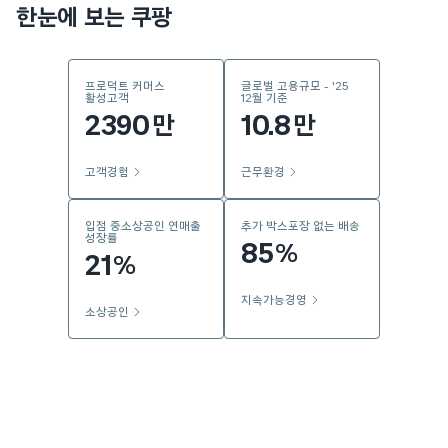
한눈에 보는 쿠팡
프로덕트 커머스
글로벌 고용규모 - '25
활성고객
12월 기준
2390
10.8
만
만
고객경험
근무환경
입점 중소상공인 연매출
추가 박스포장 없는 배송
성장률
85
%
21
%
지속가능경영
소상공인