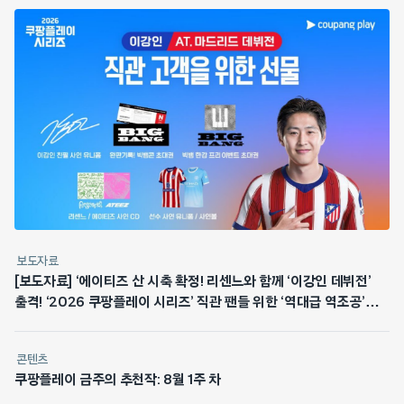
보도자료
[보도자료] ‘에이티즈 산 시축 확정! 리센느와 함께 ‘이강인 데뷔전’
출격! ‘2026 쿠팡플레이 시리즈’ 직관 팬들 위한 ‘역대급 역조공’
쏜다
콘텐츠
쿠팡플레이 금주의 추천작: 8월 1주 차