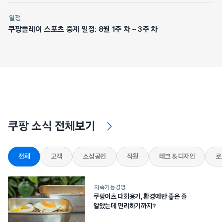
일정
쿠팡플레이 스포츠 중계 일정: 8월 1주 차 ~ 3주 차
쿠팡 소식 전체보기
전체
고객
소상공인
직원
테크 & 디자인
로
지속가능경영
쿠팡이츠 다회용기, 환경에만 좋은 줄
알았는데 편리하기까지?