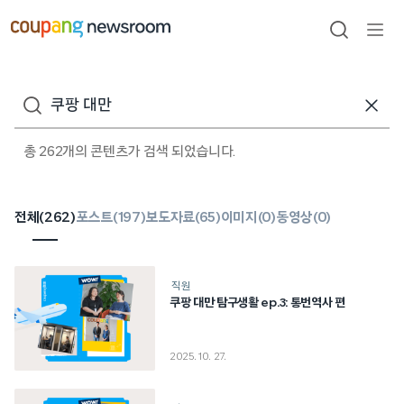
본문으로
건너뛰기
검색
메뉴
열기
검색어
총 262개의 콘텐츠가 검색 되었습니다.
전체(
262
)
포스트(
197
)
보도자료(
65
)
이미지(
0
)
동영상(
0
)
직원
쿠팡 대만 탐구생활 ep.3: 통번역사 편
2025. 10. 27.