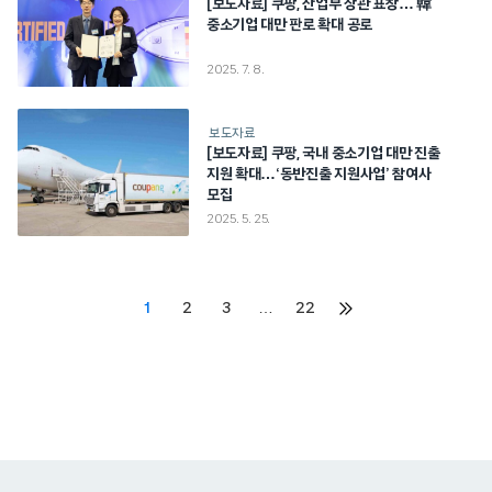
[보도자료] 쿠팡, 산업부 장관 표창… 韓
중소기업 대만 판로 확대 공로
2025. 7. 8.
보도자료
[보도자료] 쿠팡, 국내 중소기업 대만 진출
지원 확대…‘동반진출 지원사업’ 참여사
모집
2025. 5. 25.
Posts
1
2
3
…
22
다음
페이지
pagination